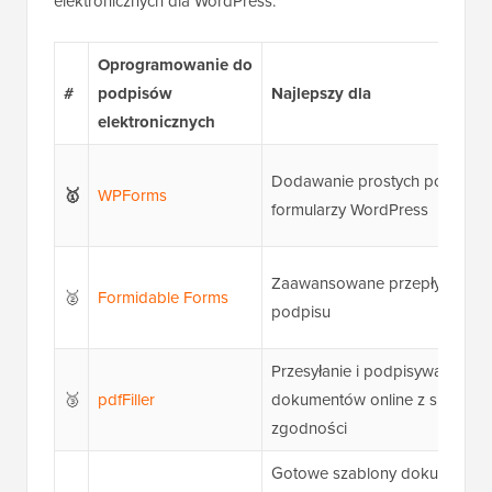
elektronicznych dla WordPress:
Oprogramowanie do
#
podpisów
Najlepszy dla
elektronicznych
Dodawanie prostych pól podp
🥇
WPForms
formularzy WordPress
Zaawansowane przepływy pra
🥈
Formidable Forms
podpisu
Przesyłanie i podpisywanie pe
🥉
pdfFiller
dokumentów online z silnymi o
zgodności
Gotowe szablony dokumentó