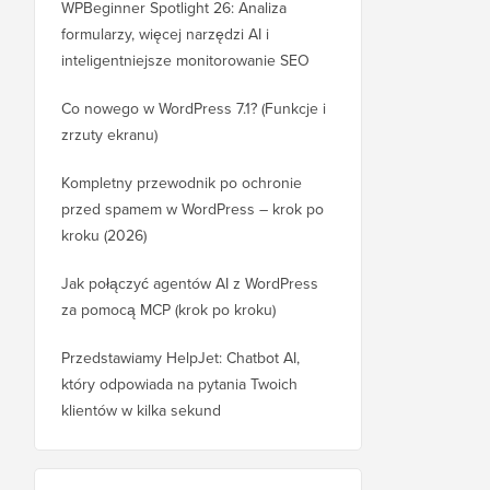
WPBeginner Spotlight 26: Analiza
formularzy, więcej narzędzi AI i
inteligentniejsze monitorowanie SEO
Co nowego w WordPress 7.1? (Funkcje i
zrzuty ekranu)
Kompletny przewodnik po ochronie
przed spamem w WordPress – krok po
kroku (2026)
Jak połączyć agentów AI z WordPress
za pomocą MCP (krok po kroku)
Przedstawiamy HelpJet: Chatbot AI,
który odpowiada na pytania Twoich
klientów w kilka sekund