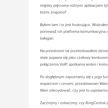
między pięcioma różnymi aplikacjami tyl
brzmi znajomo?
Byłem tam i to jest frustrujące. Widział
ponieważ ich platforma komunikacyjna o
bałagan.
Na przestrzeni lat przetestowałem dzies
stale pojawia się jako czołowy konkurent
połączenia VoIP, spotkania wideo i ko
Po dogłębnym zapoznaniu się z jego fun
wsparciem i cenami, przedstawiam Wam 
Wam zdecydować, czy jest to usprawnion
Zacznijmy i zobaczmy, czy RingCentral j