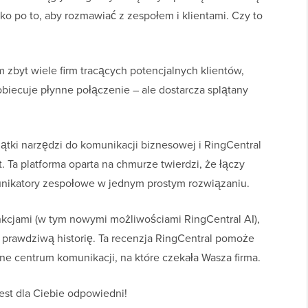
ko po to, aby rozmawiać z zespołem i klientami. Czy to
em zbyt wiele firm tracących potencjalnych klientów,
biecuje płynne połączenie – ale dostarcza splątany
iątki narzędzi do komunikacji biznesowej i RingCentral
. Ta platforma oparta na chmurze twierdzi, że łączy
munikatory zespołowe w jednym prostym rozwiązaniu.
kcjami (w tym nowymi możliwościami RingCentral AI),
prawdziwą historię. Ta recenzja RingCentral pomoże
e centrum komunikacji, na które czekała Wasza firma.
est dla Ciebie odpowiedni!