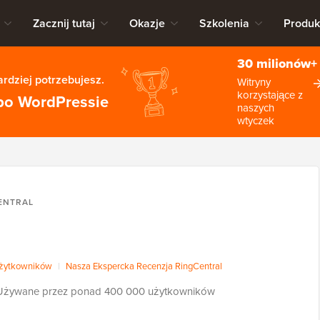
Zacznij tutaj
Okazje
Szkolenia
Produk
30 milionów+
rdziej potrzebujesz.
Witryny
korzystające z
po WordPressie
naszych
wtyczek
ENTRAL
użytkowników
|
Nasza Ekspercka Recenzja RingCentral
Używane przez ponad 400 000 użytkowników