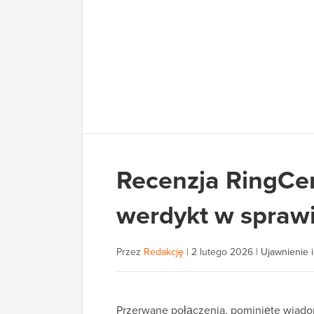
Recenzja RingCen
werdykt w sprawie
Przez
Redakcję
|
2 lutego 2026
|
Ujawnienie i
Przerwane połączenia, pominięte wiadom