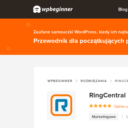
Blog
Zaufane samouczki WordPress, kiedy ich najba
Przewodnik dla początkujących 
WPBEGINNER
ROZWIĄZANIA
RINGC
RingCentral
Opinie 
Marketingowe