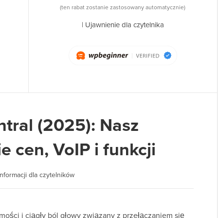
(ten rabat zostanie zastosowany automatycznie)
|
Ujawnienie dla czytelnika
tral (2025): Nasz
 cen, VoIP i funkcji
nformacji dla czytelników
ości i ciągły ból głowy związany z przełączaniem się