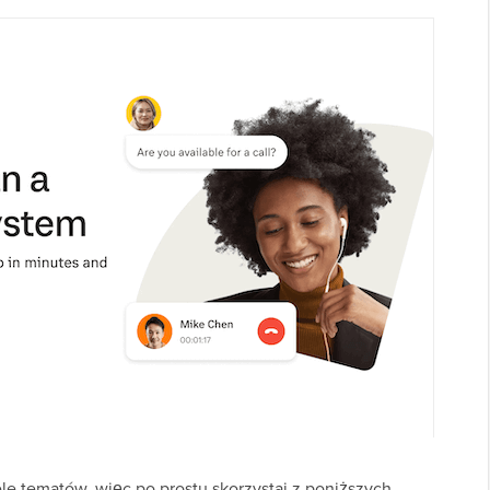
le tematów, więc po prostu skorzystaj z poniższych