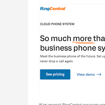
W tej recenzji RingCentral poruszam wie