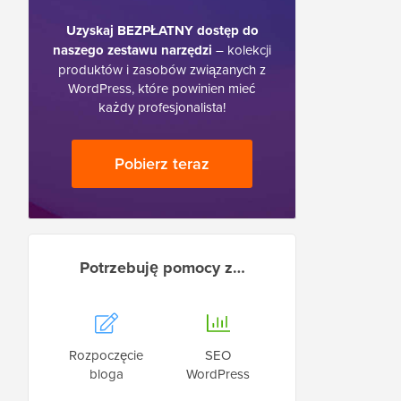
Uzyskaj BEZPŁATNY dostęp do
naszego zestawu narzędzi
– kolekcji
produktów i zasobów związanych z
WordPress, które powinien mieć
każdy profesjonalista!
Pobierz teraz
Potrzebuję pomocy z…
Rozpoczęcie
SEO
bloga
WordPress