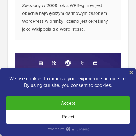
Założony w 2009 roku, WPBeginner jest
obecnie największym darmowym zasobem
WordPress w branży i często jest określany
jako Wikipedia dla WordPressa.
Ostateczny
zestaw narzędzi
WordPress
Uzyskaj BEZPŁATNY dostęp do naszego
zestawu narzędzi
– kolekcji produktów i
zasobów związanych z WordPress, które
powinien mieć każdy profesjonalista!