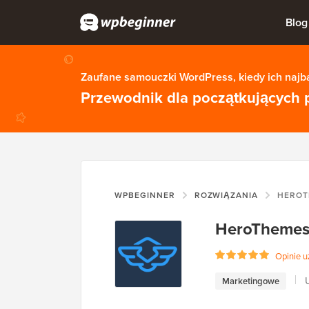
Blog
Zaufane samouczki WordPress, kiedy ich najba
Przewodnik dla początkujących 
WPBEGINNER
ROZWIĄZANIA
HEROT
HeroTheme
Opinie 
Marketingowe