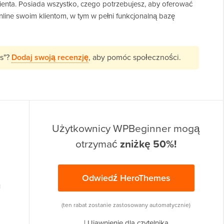
ienta. Posiada wszystko, czego potrzebujesz, aby oferować
nline swoim klientom, w tym w pełni funkcjonalną bazę
s"?
Dodaj swoją recenzję
, aby pomóc społeczności.
Użytkownicy WPBeginner mogą
otrzymać
zniżkę 50%!
Odwiedź HeroThemes
u
(ten rabat zostanie zastosowany automatycznie)
|
Ujawnienie dla czytelnika