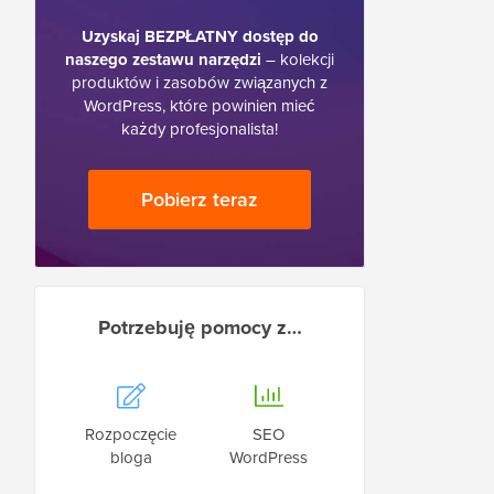
Uzyskaj BEZPŁATNY dostęp do
naszego zestawu narzędzi
– kolekcji
produktów i zasobów związanych z
WordPress, które powinien mieć
każdy profesjonalista!
Pobierz teraz
Potrzebuję pomocy z…
Rozpoczęcie
SEO
bloga
WordPress