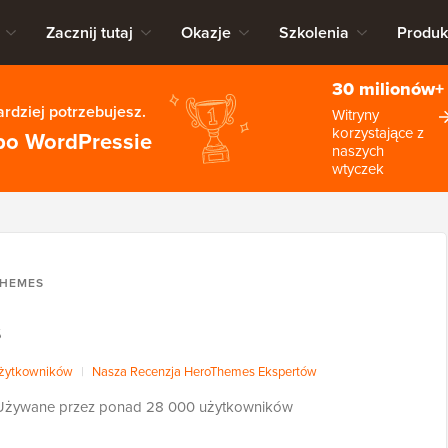
Zacznij tutaj
Okazje
Szkolenia
Produk
30 milionów+
rdziej potrzebujesz.
Witryny
korzystające z
po WordPressie
naszych
wtyczek
HEMES
s
użytkowników
|
Nasza Recenzja HeroThemes Ekspertów
Używane przez ponad 28 000 użytkowników