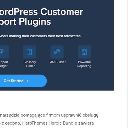
a narzędzia pomagające firmom usprawnić obsługę
upić osobno, HeroThemes Heroic Bundle zawiera