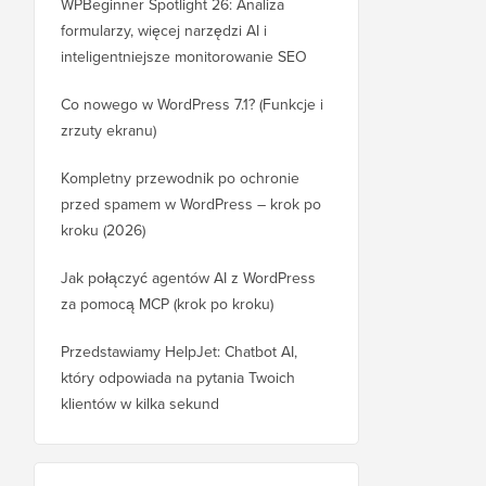
WPBeginner Spotlight 26: Analiza
formularzy, więcej narzędzi AI i
inteligentniejsze monitorowanie SEO
Co nowego w WordPress 7.1? (Funkcje i
zrzuty ekranu)
Kompletny przewodnik po ochronie
przed spamem w WordPress – krok po
kroku (2026)
Jak połączyć agentów AI z WordPress
za pomocą MCP (krok po kroku)
Przedstawiamy HelpJet: Chatbot AI,
który odpowiada na pytania Twoich
klientów w kilka sekund