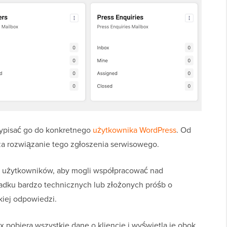
zypisać go do konkretnego
użytkownika WordPress
. Od
za rozwiązanie tego zgłoszenia serwisowego.
u użytkowników, aby mogli współpracować nad
adku bardzo technicznych lub złożonych próśb o
kiej odpowiedzi.
 pobiera wszystkie dane o kliencie i wyświetla je obok