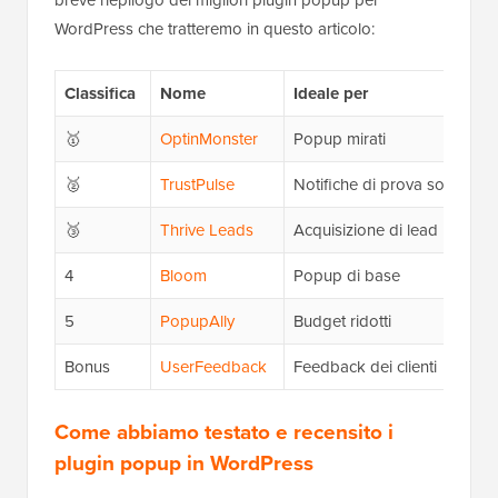
breve riepilogo dei migliori plugin popup per
WordPress che tratteremo in questo articolo:
Classifica
Nome
Ideale per
🥇
OptinMonster
Popup mirati
🥈
TrustPulse
Notifiche di prova sociale
🥉
Thrive Leads
Acquisizione di lead
4
Bloom
Popup di base
5
PopupAlly
Budget ridotti
Bonus
UserFeedback
Feedback dei clienti
Come abbiamo testato e recensito i
plugin popup in WordPress