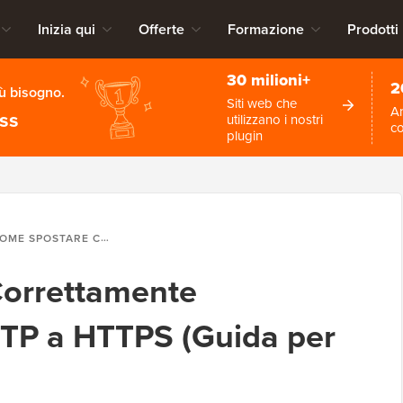
Inizia qui
Offerte
Formazione
Prodotti
30 milioni+
2
iù bisogno.
Siti web che
An
ess
utilizzano i nostri
c
plugin
POSTARE CORRETTAMENTE WORDPRESS DA HTTP A HTTPS (GUIDA PER PRINCIPIANTI)
orrettamente
TP a HTTPS (Guida per