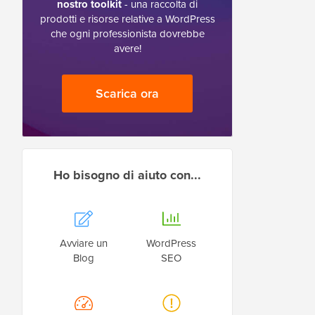
nostro toolkit
- una raccolta di
prodotti e risorse relative a WordPress
che ogni professionista dovrebbe
avere!
Scarica ora
Ho bisogno di aiuto con...
Avviare un
WordPress
Blog
SEO