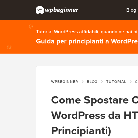
Blog
Tutorial WordPress affidabili, quando ne hai p
Guida per principianti a WordPr
WPBEGINNER
BLOG
TUTORIAL
COME S
Come Spostare C
WordPress da HT
Principianti)