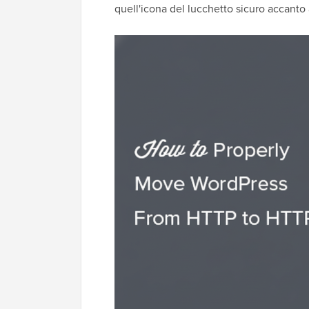
quell'icona del lucchetto sicuro accanto