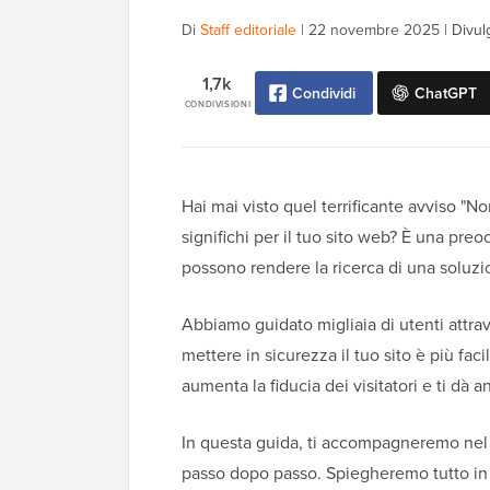
Di
Staff editoriale
|
22 novembre 2025
|
Divul
1,7k
Condividi
ChatGPT
CONDIVISIONI
Hai mai visto quel terrificante avviso "N
significhi per il tuo sito web? È una p
possono rendere la ricerca di una soluz
Abbiamo guidato migliaia di utenti attra
mettere in sicurezza il tuo sito è più f
aumenta la fiducia dei visitatori e ti dà a
In questa guida, ti accompagneremo nel
passo dopo passo. Spiegheremo tutto in 