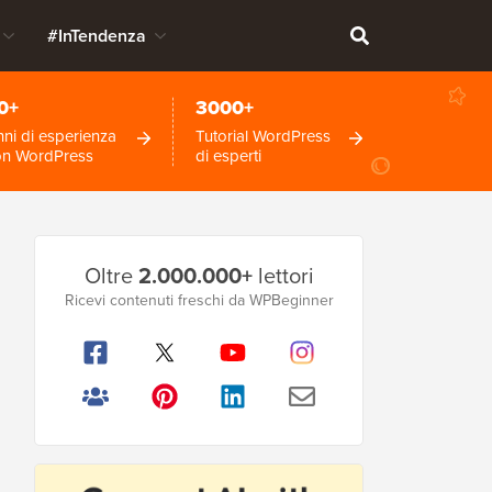
#InTendenza
0+
3000+
ni di esperienza
Tutorial WordPress
on WordPress
di esperti
Barra
Oltre
2.000.000+
lettori
laterale
Ricevi contenuti freschi da WPBeginner
principale