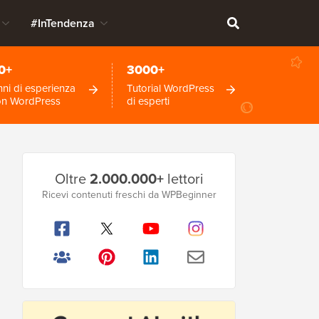
#InTendenza
0+
3000+
ni di esperienza
Tutorial WordPress
on WordPress
di esperti
Barra
Oltre
2.000.000+
lettori
laterale
Ricevi contenuti freschi da WPBeginner
principale