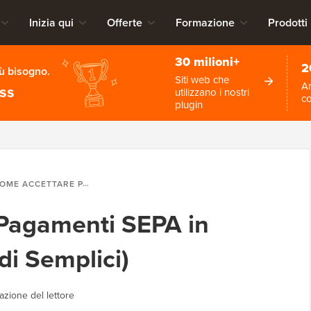
Inizia qui
Offerte
Formazione
Prodotti
30 milioni+
2
iù bisogno.
Siti web che
An
ess
utilizzano i nostri
c
plugin
 ACCETTARE PAGAMENTI SEPA IN WORDPRESS (2 MODI SEMPLICI)
Pagamenti SEPA in
i Semplici)
azione del lettore