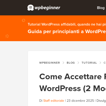
Blog
Tutorial WordPress affidabili, quando ne hai p
Guida per principianti a WordPr
WPBEGINNER
BLOG
TUTORIAL
COME
Come Accettare 
WordPress (2 Mod
Di
Staff editoriale
|
23 dicembre 2025
|
Divulg