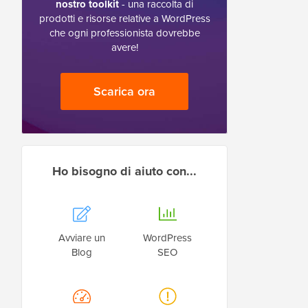
nostro toolkit
- una raccolta di
prodotti e risorse relative a WordPress
che ogni professionista dovrebbe
avere!
Scarica ora
Ho bisogno di aiuto con...
Avviare un
WordPress
Blog
SEO