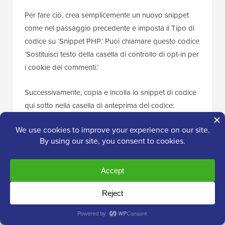
Avere questa casella di controllo che appare così
quando non hai più il campo URL del sito web
sembrerà piuttosto strano. Quindi, è una buona idea
sostituire questo testo.
Per fare ciò, crea semplicemente un nuovo snippet
come nel passaggio precedente e imposta il Tipo di
codice su ‘Snippet PHP.’ Puoi chiamare questo codice
‘Sostituisci testo della casella di controllo di opt-in per
i cookie dei commenti.’
Successivamente, copia e incolla lo snippet di codice
qui sotto nella casella di anteprima del codice: