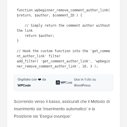
1
function
wpbeginner_remove_comment_author
_link( 
$return
, 
$author
, 
$comment_ID
) {
2
3
// Simply return the comment 
author without the link
4
return
$author
;
5
}
6
7
// Hook the custom function into 
the 'get_comment_author_link' 
filter
8
add_filter( 
'get_comment_author_link'
, 
'wpbeginner_remove_comment_autho
r_link'
, 10, 3 );