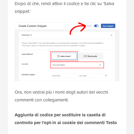
Ospitato con ❤️ da
Uso in 1 clic su
WPCode
WordPress
Scorrendo verso il basso, assicurati che il Metodo di
inserimento sia ‘Inserimento automatico’ e la
Posizione sia ‘Esegui ovunque.’
Dopo di che, rendi attivo il codice e fai clic su ‘Salva
snippet.’