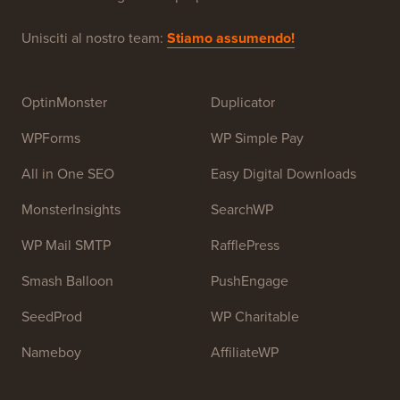
Unisciti al nostro team:
Stiamo assumendo!
OptinMonster
Duplicator
WPForms
WP Simple Pay
All in One SEO
Easy Digital Downloads
MonsterInsights
SearchWP
WP Mail SMTP
RafflePress
Smash Balloon
PushEngage
SeedProd
WP Charitable
Nameboy
AffiliateWP