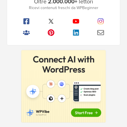
Oltre
2.000.000+
lettori
laterale
Ricevi contenuti freschi da WPBeginner
principale