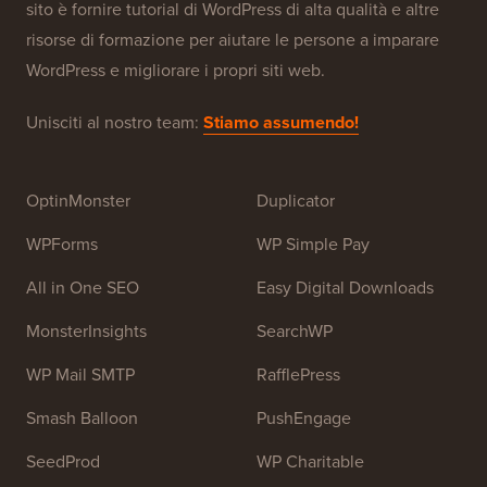
WPBeginner è un sito di risorse WordPress gratuito per
principianti. WPBeginner è stato fondato nel luglio
2009 da
Syed Balkhi
. L'obiettivo principale di questo
sito è fornire tutorial di WordPress di alta qualità e altre
risorse di formazione per aiutare le persone a imparare
WordPress e migliorare i propri siti web.
Unisciti al nostro team:
Stiamo assumendo!
OptinMonster
Duplicator
WPForms
WP Simple Pay
All in One SEO
Easy Digital Downloads