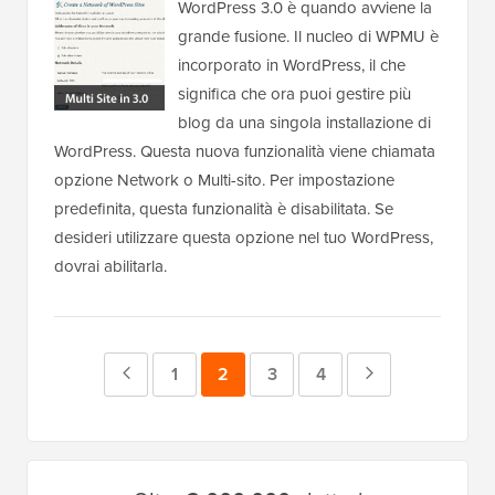
WordPress 3.0 è quando avviene la
grande fusione. Il nucleo di WPMU è
incorporato in WordPress, il che
significa che ora puoi gestire più
blog da una singola installazione di
WordPress. Questa nuova funzionalità viene chiamata
opzione Network o Multi-sito. Per impostazione
predefinita, questa funzionalità è disabilitata. Se
desideri utilizzare questa opzione nel tuo WordPress,
dovrai abilitarla.
Pagina
Pagina
1
Pagina
2
Pagina
3
Pagina
4
Pagina
precedente
successiva
Barra