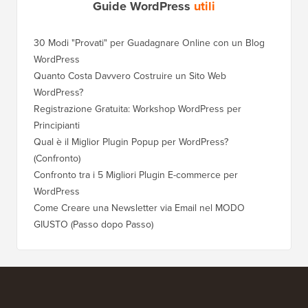
Guide WordPress
utili
30 Modi "Provati" per Guadagnare Online con un Blog
Come Sp
WordPress
WordPre
Quanto Costa Davvero Costruire un Sito Web
Come Sp
WordPress?
Dominio
Registrazione Gratuita: Workshop WordPress per
Come Pa
Principianti
Posizio
Qual è il Miglior Plugin Popup per WordPress?
Come Pa
(Confronto)
(Passo 
Confronto tra i 5 Migliori Plugin E-commerce per
Come Pa
WordPress
WordPr
Come Creare una Newsletter via Email nel MODO
Come Sp
GIUSTO (Passo dopo Passo)
Server 