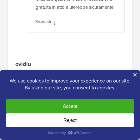
gratuita in atto aiuterebbe sicuramente.
Rispondi
ovidiu
3 maggio 2010 alle 19:35
Che ne dici di includere anche questo?
mailpress da mailpress.org o dal repository.
fa un sacco di cose che fanno anche quelle
commerciali ed è gratuito. Ha temi, doppia
opt-in, tracciamento, ecc..