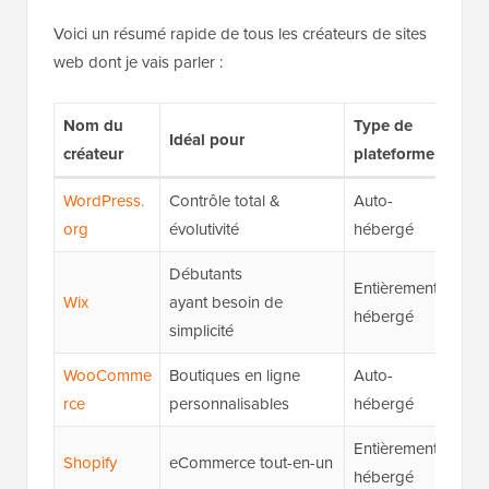
Voici un résumé rapide de tous les créateurs de sites
web dont je vais parler :
Nom du
Type de
Not
Idéal pour
créateur
plateforme
not
WordPress.
Contrôle total &
Auto-
★★
org
évolutivité
hébergé
(5/5
Débutants
Entièrement
★★
Wix
ayant besoin de
hébergé
(4,5
simplicité
WooComme
Boutiques en ligne
Auto-
★★
rce
personnalisables
hébergé
(4,8
Entièrement
★★
Shopify
eCommerce tout-en-un
hébergé
(4,6