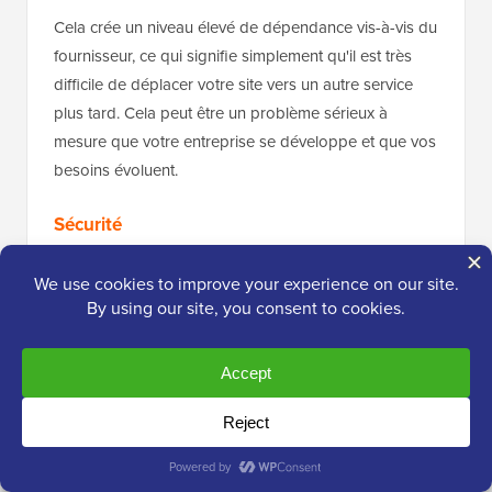
Cela crée un niveau élevé de dépendance vis-à-vis du
fournisseur, ce qui signifie simplement qu'il est très
difficile de déplacer votre site vers un autre service
plus tard. Cela peut être un problème sérieux à
mesure que votre entreprise se développe et que vos
besoins évoluent.
Sécurité
En tant que plateforme entièrement hébergée, Wix
gère toute la sécurité pour vous. Leur équipe de
sécurité dédiée gère la maintenance des serveurs, les
mises à jour logicielles et la protection contre les
menaces. Chaque site Wix est également livré avec un
certificat SSL gratuit
, garantissant que la connexion
est cryptée.