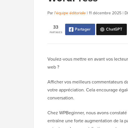
Par
l'équipe éditoriale
|
11 décembre 2025
|
D
33
Partager
ChatGPT
PARTAGES
Voulez-vous mettre en avant vos lecteurs
web ?
Afficher vos meilleurs commentateurs da
votre appréciation. Cela encourage égale
conversation.
Chez WPBeginner, nous avons constaté q
entraîne une forte augmentation de la par