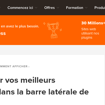
Commencez ici
Offres
Formation
Produi
30 Millions
en avez le plus besoin.
Sites web
ess
utilisant nos
plugins
FICHER VOS MEILLEURS COMMENTATEURS DANS LA BARRE LATÉRALE DE WORDPRESS
 vos meilleurs
ns la barre latérale de