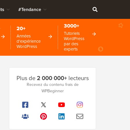
ts
#Tendance
3000+
+
20+
Tutoriels
Années
WordPress
d'expérience
par des
WordPress
experts
Barre
Plus de
2 000 000+
lecteurs
latérale
Recevez du contenu frais de
WPBeginner
principale