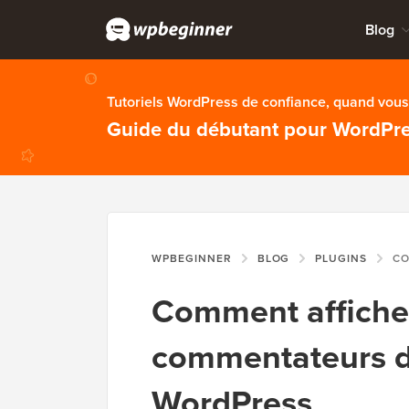
Blog
Tutoriels WordPress de confiance, quand vous 
Guide du débutant pour WordPr
WPBEGINNER
BLOG
PLUGINS
COMMENT AF
Comment afficher
commentateurs da
WordPress