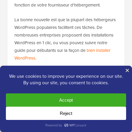
fonction de votre fournisseur d'hébergement.
La bonne nouvelle est que la plupart des hébergeurs
WordPress populaires facilitent ces tâches. De
nombreuses entreprises proposent des installations
WordPress en 1 clic, ou vous pouvez suivre notre
guide pour débutants sur la façon de
bien installer
WordPress
.
Certains fournisseurs d'hébergement installeront
automatiquement de nouvelles versions de
WordPress, tandis que d'autres proposent des mises
à jour en un clic. Une autre option consiste à
activer
les mises à jour automatiques dans WordPress pour
les versions majeures
afin que les nouvelles versions
soient installées automatiquement.