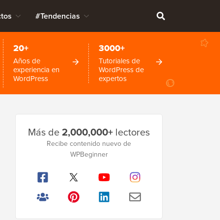
tos
#Tendencias
20+
3000+
Años de
Tutoriales de
experiencia en
WordPress de
WordPress
expertos
Barra
Más de
2,000,000+
lectores
lateral
Recibe contenido nuevo de
principal
WPBeginner