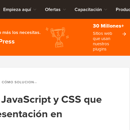
Empieza aquí
Ofertas
Capacitación
Produc
30 Millones+
 más los necesitas.
Sitios web
que usan
Press
nuestros
plugins
CÓMO SOLUCIONAR JAVASCRIPT Y CSS QUE BLOQUEAN LA REPRESENTACIÓN EN WORDPRESS
JavaScript y CSS que
esentación en