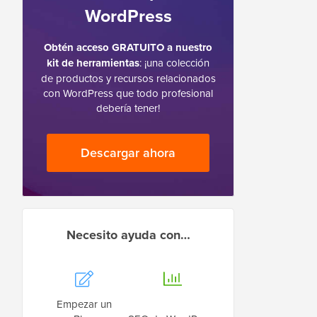
WordPress
Obtén acceso GRATUITO a nuestro
kit de herramientas
: ¡una colección
de productos y recursos relacionados
con WordPress que todo profesional
debería tener!
Descargar ahora
Necesito ayuda con…
Empezar un