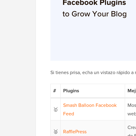
Si tienes prisa, echa un vistazo rápido 
#
Plugins
Mej
Smash Balloon Facebook
Most
🥇
Feed
we
Cre
🥈
RafflePress
de 