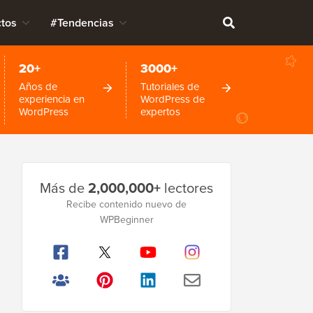
tos
#Tendencias
20+
3000+
Años de
Tutoriales de
experiencia en
WordPress de
WordPress
expertos
Barra
Más de
2,000,000+
lectores
lateral
Recibe contenido nuevo de
principal
WPBeginner