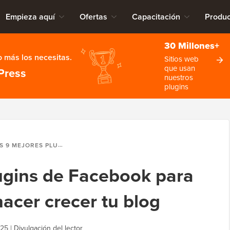
Empieza aquí
Ofertas
Capacitación
Produc
30 Millones+
 más los necesitas.
Sitios web
que usan
Press
nuestros
plugins
RES PLUGINS DE FACEBOOK PARA WORDPRESS PARA HACER CRECER TU BLOG
ugins de Facebook para
acer crecer tu blog
025
|
Divulgación del lector