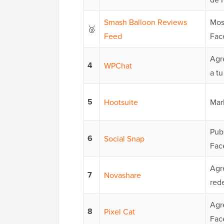
Smash Balloon Reviews
Mos
🥉
Feed
Fac
Agr
4
WPChat
a tu
5
Hootsuite
Mar
Pub
6
Social Snap
Fac
Agr
7
Novashare
red
Agr
8
Pixel Cat
Fac