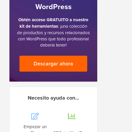
WordPress
Obtén acceso GRATUITO a nuestro
kit de herramientas
: ¡una colección
de productos y recursos relacionados
con WordPress que todo profesional
debería tener!
Descargar ahora
Necesito ayuda con…
Empezar un