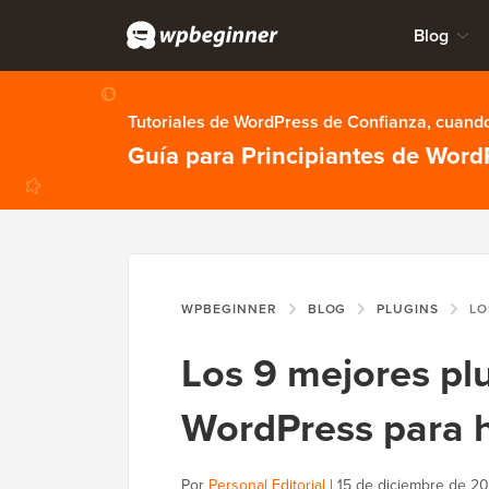
Blog
Tutoriales de WordPress de Confianza, cuando
Guía para Principiantes de Word
WPBEGINNER
BLOG
PLUGINS
LOS 9 MEJO
Los 9 mejores pl
WordPress para h
Por
Personal Editorial
|
15 de diciembre de 2