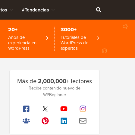
tos
#Tendencias
20+
3000+
Años de
Tutoriales de
experiencia en
WordPress de
WordPress
expertos
Barra
Más de
2,000,000+
lectores
lateral
Recibe contenido nuevo de
principal
WPBeginner