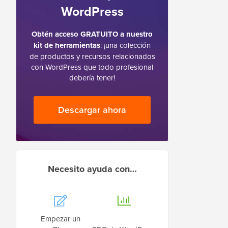
WordPress
Obtén acceso GRATUITO a nuestro
kit de herramientas
: ¡una colección
de productos y recursos relacionados
con WordPress que todo profesional
debería tener!
Descargar ahora
Necesito ayuda con…
Empezar un