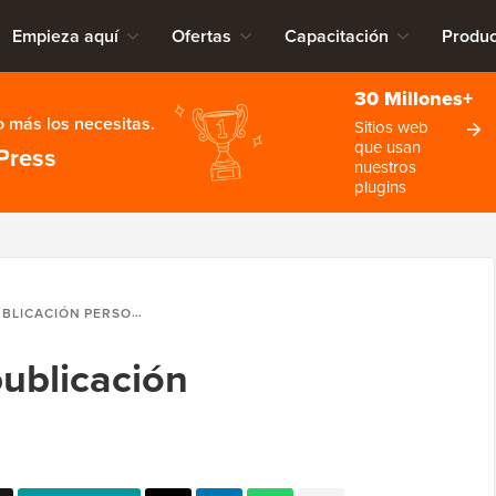
Empieza aquí
Ofertas
Capacitación
Produc
30 Millones+
 más los necesitas.
Sitios web
que usan
Press
nuestros
plugins
ICACIÓN PERSONALIZADA
publicación