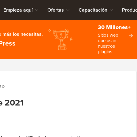
Empieza aquí
Ofertas
Capacitación
Produc
30 Millones+
 más los necesitas.
Sitios web
que usan
Press
nuestros
plugins
RO
e 2021