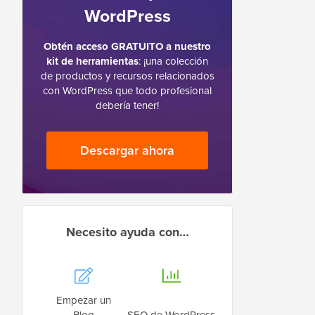
WordPress
Obtén acceso GRATUITO a nuestro
kit de herramientas
: ¡una colección
de productos y recursos relacionados
con WordPress que todo profesional
debería tener!
Descargar ahora
Necesito ayuda con…
Empezar un
Blog
SEO de WordPress