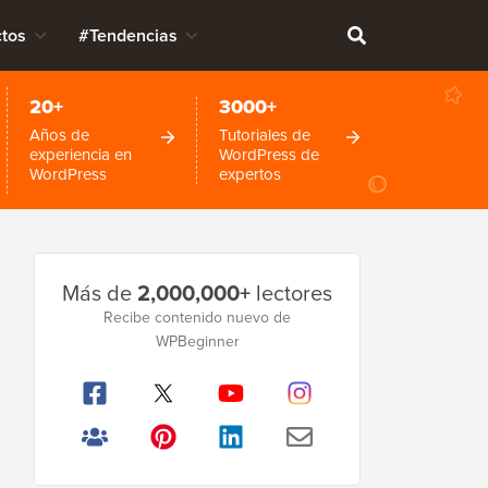
tos
#Tendencias
20+
3000+
Años de
Tutoriales de
experiencia en
WordPress de
WordPress
expertos
Barra
Más de
2,000,000+
lectores
lateral
Recibe contenido nuevo de
WPBeginner
principal