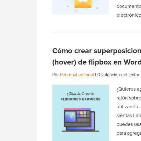
documentos
electróni
Cómo crear superposicion
(hover) de flipbox en Wor
Por
Personal editorial
|
Divulgación del lector
¿Quieres ag
ratón sobre
utilizando 
sientas lim
puedes usa
para agreg