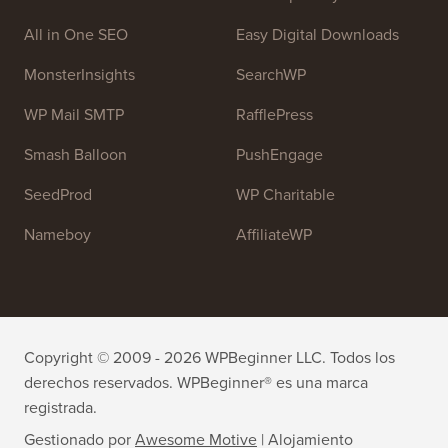
Únete a nuestro equipo:
¡Estamos contratando!
OptinMonster
Duplicator
WPForms
WP Simple Pay
All in One SEO
Easy Digital Downloads
MonsterInsights
SearchWP
WP Mail SMTP
RafflePress
Smash Balloon
PushEngage
SeedProd
WP Charitable
Nameboy
AffiliateWP