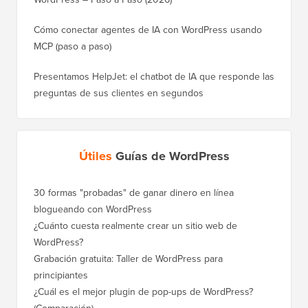
Cómo conectar agentes de IA con WordPress usando
MCP (paso a paso)
Presentamos HelpJet: el chatbot de IA que responde las
preguntas de sus clientes en segundos
Útiles
Guías de WordPress
30 formas "probadas" de ganar dinero en línea
Cómo mo
blogueando con WordPress
a WordP
¿Cuánto cuesta realmente crear un sitio web de
Cómo m
WordPress?
dominio
Grabación gratuita: Taller de WordPress para
Cómo ca
principiantes
posicio