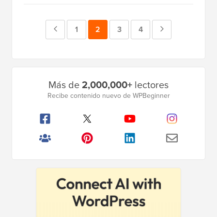
Página
Página
1
Página
2
Página
3
Página
4
Página
anterior
siguiente
Barra
Más de
2,000,000+
lectores
lateral
Recibe contenido nuevo de WPBeginner
principal