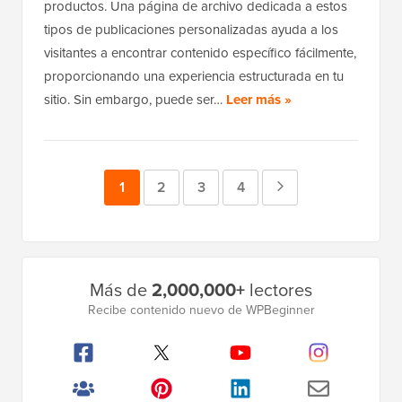
productos. Una página de archivo dedicada a estos
tipos de publicaciones personalizadas ayuda a los
visitantes a encontrar contenido específico fácilmente,
proporcionando una experiencia estructurada en tu
sitio. Sin embargo, puede ser…
Leer más »
Página
1
Página
2
Página
3
Página
4
Página
siguiente
Barra
Más de
2,000,000+
lectores
lateral
Recibe contenido nuevo de WPBeginner
principal