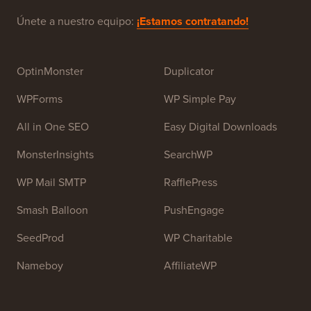
Únete a nuestro equipo:
¡Estamos contratando!
OptinMonster
Duplicator
WPForms
WP Simple Pay
All in One SEO
Easy Digital Downloads
MonsterInsights
SearchWP
WP Mail SMTP
RafflePress
Smash Balloon
PushEngage
SeedProd
WP Charitable
Nameboy
AffiliateWP