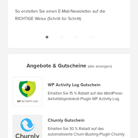
Wie viel kostet es wirklich, eine WordPress-Website zu
So vers
erstellen?
Domain,
Kostenlose Aufzeichnung: WordPress-Workshop für
Wechsel
Anfänger
Ranking
Welches ist das beste WordPress-Popup-Plugin?
So wech
(Vergleich)
für Schri
5 beste WordPress E-Commerce-Plugins im Vergleich
So wech
So erstellen Sie einen E-Mail-Newsletter auf die
So vers
RICHTIGE Weise (Schritt für Schritt)
einen n
Angebote & Gutscheine