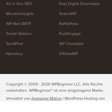
helfen.
Treten Sie unserem Team bei:
Wir stellen ein!
OptinMonster
Duplicator
WPForms
WP Simple Pay
All in One SEO
Easy Digital Downloads
MonsterInsights
SearchWP
WP Mail SMTP
RafflePress
Smash Balloon
PushEngage
SeedProd
WP Charitable