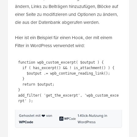
ändern, Links zu Beiträgen hinzuzufügen, Blöcke auf
einer Seite zu modifizieren und Optionen zu ändern,
die aus der Datenbank abgerufen werden.
Hier ist ein Beispiel für einen Hook, der mit einem
Filter in WordPress verwendet wird:
1
function
wpb_custom_excerpt( 
$output
) {
2
if
( has_excerpt() && ! 
is_attachment() ) {
3
$output
.= 
wpb_continue_reading_link();
4
}
5
return
$output
;
6
}
7
add_filter( 
'get_the_excerpt'
, 
'wpb_custom_excerpt'
);