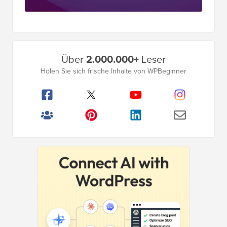
Das ultimative
WordPress-Toolkit
Erhalten Sie KOSTENLOSEN Zugang zu
unserem Toolkit
– eine Sammlung von
WordPress-bezogenen Produkten und
Ressourcen, die jeder Profi haben sollte!
Jetzt herunterladen
Primäres
Über
2.000.000+
Leser
Seitenleistenmenü
Holen Sie sich frische Inhalte von WPBeginner