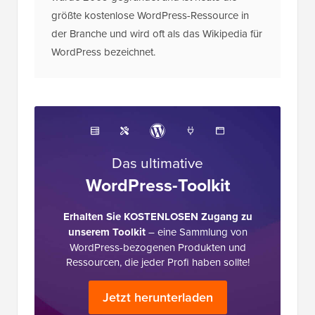
Über das Redaktionsteam
Das Editorial Staff bei WPBeginner ist ein
Team von WordPress-Experten unter der
Leitung von Syed Balkhi mit über 16 Jahren
Erfahrung in WordPress, Webhosting, E-
Commerce, SEO und Marketing. WPBeginner
wurde 2009 gegründet und ist heute die
größte kostenlose WordPress-Ressource in
der Branche und wird oft als das Wikipedia für
WordPress bezeichnet.