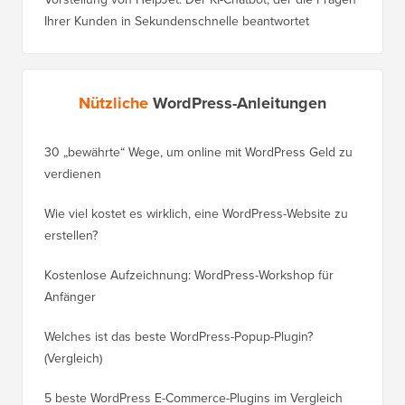
Was kommt in WordPress 7.1? (Funktionen &
Screenshots)
Ultimativer WordPress Spam-Schutzleitfaden – Schritt für
Schritt (2026)
So verbinden Sie KI-Agenten mit WordPress mit MCP
(Schritt für Schritt)
Vorstellung von HelpJet: Der KI-Chatbot, der die Fragen
Ihrer Kunden in Sekundenschnelle beantwortet
Nützliche
WordPress-Anleitungen
30 „bewährte“ Wege, um online mit WordPress Geld zu
So vers
verdienen
WordPre