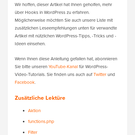
'mytheme_enqueue_script'
);
Gehostet mit ❤️ von
1-Klick-Nutzung in
WPCode
WordPress
Der obige Beispielcode erstellt eine Funktion
, die in die
mytheme_enqueue_script
Aktion eingehängt ist.
wp_enqueue_scripts
Wir hoffen, dieser Artikel hat Ihnen geholfen, mehr
über Hooks in WordPress zu erfahren.
Möglicherweise möchten Sie auch unsere Liste mit
zusätzlichen Leseempfehlungen unten für verwandte
Artikel mit nützlichen WordPress-Tipps, -Tricks und -
Ideen einsehen.
Wenn Ihnen diese Anleitung gefallen hat, abonnieren