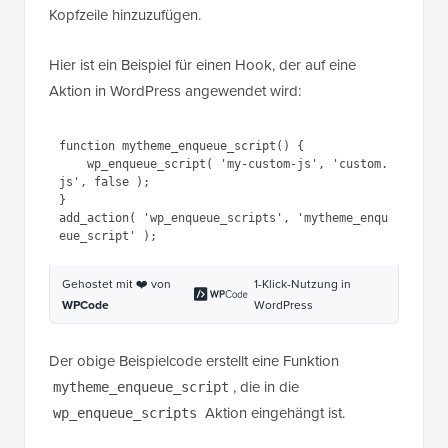
Zum Beispiel können Aktionen verwendet werden, um
eine Werbenachrichtigung auf einer Seite zu
platzieren, ein Plugin zu aktivieren, zusätzliche
Widgets zu einer Seitenleiste hinzuzufügen, einen
Beitrag zu veröffentlichen oder ein Menü zu einer
Kopfzeile hinzuzufügen.
Hier ist ein Beispiel für einen Hook, der auf eine
Aktion in WordPress angewendet wird:
1
function
mytheme_enqueue_script() {
2
wp_enqueue_script( 
'my-
custom-js'
, 
'custom.js'
, false 
);
3
}
4
add_action( 
'wp_enqueue_scripts'
, 