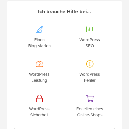
WordPress-Toolkit
Erhalten Sie KOSTENLOSEN Zugang zu unserem
Toolkit
– eine Sammlung von WordPress-bezogenen
Produkten und Ressourcen, die jeder Profi haben
sollte!
Jetzt herunterladen
Ich brauche Hilfe bei…
Einen
WordPress
Blog starten
SEO