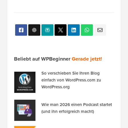
Sie bitte unseren
YouTube-Kanal
für WordPress-
Video-Tutorials. Sie finden uns auch auf
Twitter
und
Facebook
.
Zusätzliche Lektüre
Aktion
functions.php
Filter
Beliebt auf WPBeginner
Gerade jetzt!