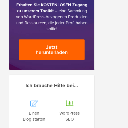
Erhalten Sie KOSTENLOSEN Zugang
zu unserem Toolkit
– eine Sammlung
von WordPress-bezogenen Produkten
und Ressourcen, die jeder Profi haben
sollte!
Jetzt
herunterladen
Ich brauche Hilfe bei…
Einen
WordPress
Blog starten
SEO