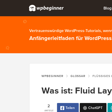
Blog
Vertrauenswürdige WordPress-Tutorials, wenn
Anfängerleitfaden für WordPress
WPBEGINNER
GLOSSAR
FLÜSSIGES
Was ist: Fluid La
2
Teilen
ChatGPT
ANTEILE