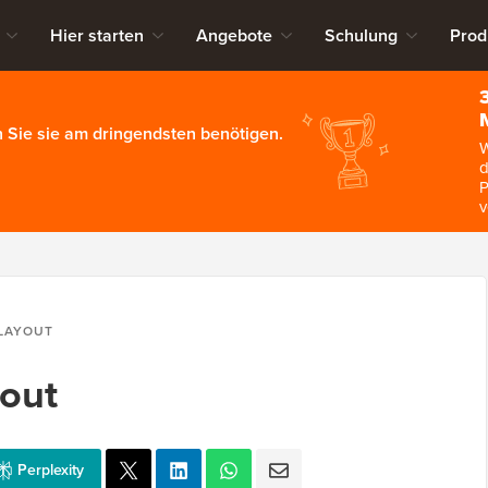
Hier starten
Angebote
Schulung
Prod
 Sie sie am dringendsten benötigen.
W
d
P
v
 LAYOUT
yout
Perplexity