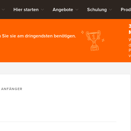
Hier starten
Angebote
Schulung
Prod
 Sie sie am dringendsten benötigen.
W
d
P
v
R ANFÄNGER