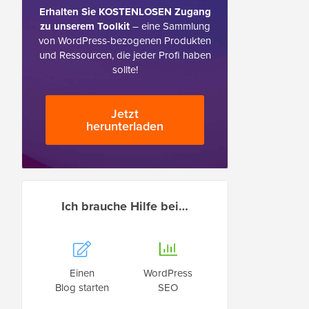
Erhalten Sie KOSTENLOSEN Zugang
zu unserem Toolkit
– eine Sammlung
von WordPress-bezogenen Produkten
und Ressourcen, die jeder Profi haben
sollte!
Jetzt
herunterladen
Ich brauche Hilfe bei…
Einen
WordPress
Blog starten
SEO