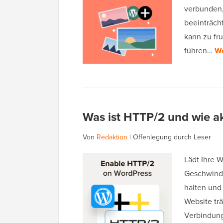
verbunden,
beeinträcht
kann zu fr
führen…
We
Was ist HTTP/2 und wie ak
Von
Redaktion
|
Offenlegung durch Leser
Lädt Ihre W
Geschwindi
halten und
Website tr
Verbindung