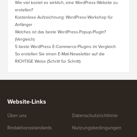
Wie viel kostet es wirklich, eine WordPress-Website zu
So vers
erstellen?
Domain,
Kostenlose Aufzeichnung: WordPress-Workshop für
Wechsel
Anfänger
Ranking
Welches ist das beste WordPress-Popup-Plugin?
So wech
(Vergleich)
für Schri
5 beste WordPress E-Commerce-Plugins im Vergleich
So wech
So erstellen Sie einen E-Mail-Newsletter auf die
So vers
RICHTIGE Weise (Schritt für Schritt)
einen n