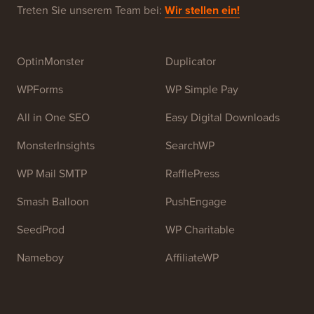
Hauptziel dieser Website ist es, qualitativ hochwertige
WordPress-Tutorials und andere Schulungsressourcen
bereitzustellen, um Menschen beim Erlernen von
WordPress und der Verbesserung ihrer Websites zu
helfen.
Treten Sie unserem Team bei:
Wir stellen ein!
OptinMonster
Duplicator
WPForms
WP Simple Pay
All in One SEO
Easy Digital Downloads
MonsterInsights
SearchWP
WP Mail SMTP
RafflePress