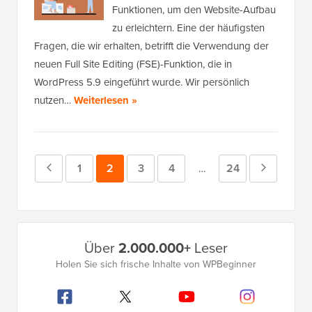
Funktionen, um den Website-Aufbau
zu erleichtern. Eine der häufigsten
Fragen, die wir erhalten, betrifft die Verwendung der
neuen Full Site Editing (FSE)-Funktion, die in
WordPress 5.9 eingeführt wurde. Wir persönlich
nutzen…
Weiterlesen »
Vorherige
Seite
1
Seite
2
Seite
3
Seite
4
Seite
24
Nächste
Zwischenseiten
…
weggelassen
Seite
Seite
Primäres
Über
2.000.000+
Leser
Seitenleistenmenü
Holen Sie sich frische Inhalte von WPBeginner