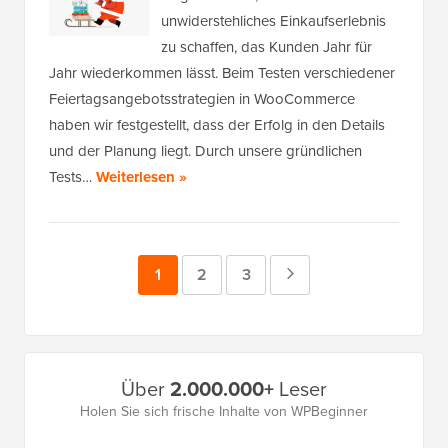
unwiderstehliches Einkaufserlebnis
zu schaffen, das Kunden Jahr für
Jahr wiederkommen lässt. Beim Testen verschiedener
Feiertagsangebotsstrategien in WooCommerce
haben wir festgestellt, dass der Erfolg in den Details
und der Planung liegt. Durch unsere gründlichen
Tests…
Weiterlesen »
Seite
1
Seite
2
Seite
3
Nächste
Seite
Primäres
Über
2.000.000+
Leser
Seitenleistenmenü
Holen Sie sich frische Inhalte von WPBeginner