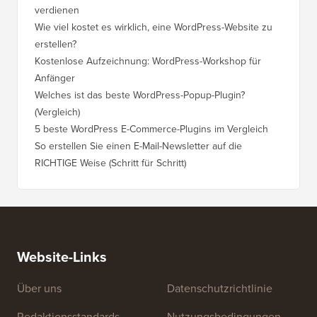
verdienen
WordPre
Wie viel kostet es wirklich, eine WordPress-Website zu
So vers
erstellen?
Domain,
Kostenlose Aufzeichnung: WordPress-Workshop für
Wechsel
Anfänger
Ranking
Welches ist das beste WordPress-Popup-Plugin?
So wech
(Vergleich)
für Schri
5 beste WordPress E-Commerce-Plugins im Vergleich
So wech
So erstellen Sie einen E-Mail-Newsletter auf die
So vers
RICHTIGE Weise (Schritt für Schritt)
einen n