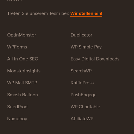
im Juli 2009 von
Syed Balkhi
gegründet. Das
Hauptziel dieser Website ist es, qualitativ hochwertige
WordPress-Tutorials und andere Schulungsressourcen
bereitzustellen, um Menschen beim Erlernen von
WordPress und der Verbesserung ihrer Websites zu
helfen.
Treten Sie unserem Team bei:
Wir stellen ein!
OptinMonster
Duplicator
WPForms
WP Simple Pay
All in One SEO
Easy Digital Downloads
MonsterInsights
SearchWP