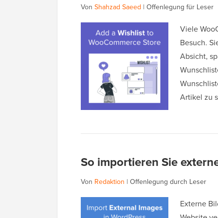
Von
Shahzad Saeed
|
Offenlegung für Leser
Viele WooC
Besuch. Si
Absicht, s
Wunschlist
Wunschlist
Artikel zu
So importieren Sie extern
Von
Redaktion
|
Offenlegung durch Leser
Externe Bi
Website ver