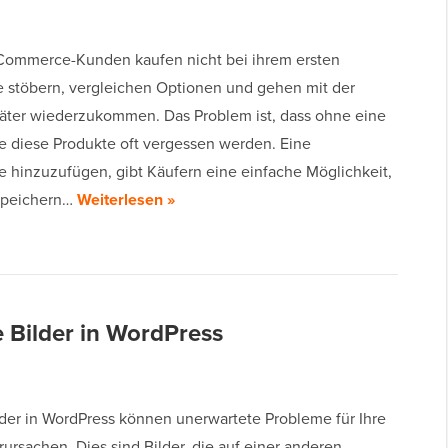
ommerce-Kunden kaufen nicht bei ihrem ersten
e stöbern, vergleichen Optionen und gehen mit der
päter wiederzukommen. Das Problem ist, dass ohne eine
e diese Produkte oft vergessen werden. Eine
e hinzuzufügen, gibt Käufern eine einfache Möglichkeit,
 speichern…
Weiterlesen »
e Bilder in WordPress
lder in WordPress können unerwartete Probleme für Ihre
ursachen. Dies sind Bilder, die auf einer anderen