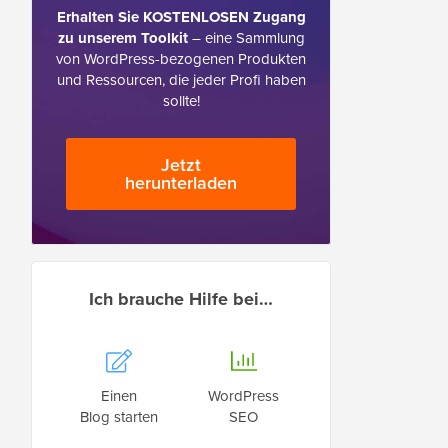
Erhalten Sie KOSTENLOSEN Zugang
zu unserem Toolkit
– eine Sammlung
von WordPress-bezogenen Produkten
und Ressourcen, die jeder Profi haben
sollte!
Jetzt
herunterladen
Ich brauche Hilfe bei…
Einen
WordPress
Blog starten
SEO