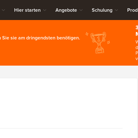
Hier starten
Angebote
Schulung
Prod
 Sie sie am dringendsten benötigen.
W
d
P
v