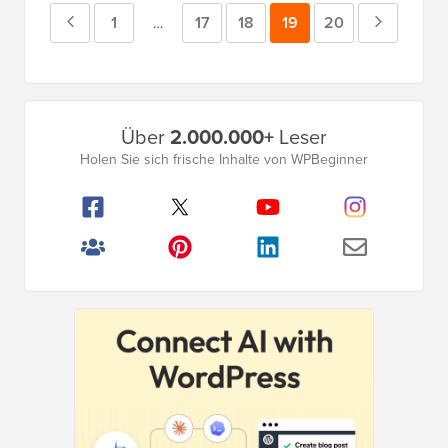
Vorherige
Seite
1
Seite
17
Seite
18
Seite
19
Seite
20
Nächste
Zwischenseiten
…
weggelassen
Seite
Seite
Primäres
Über
2.000.000+
Leser
Seitenleistenmenü
Holen Sie sich frische Inhalte von WPBeginner