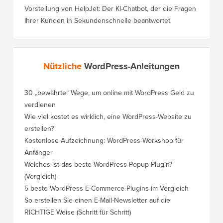
Vorstellung von HelpJet: Der KI-Chatbot, der die Fragen
Ihrer Kunden in Sekundenschnelle beantwortet
Nützliche
WordPress-Anleitungen
30 „bewährte“ Wege, um online mit WordPress Geld zu
So vers
verdienen
WordPre
Wie viel kostet es wirklich, eine WordPress-Website zu
So vers
erstellen?
Domain,
Kostenlose Aufzeichnung: WordPress-Workshop für
Wechsel
Anfänger
Ranking
Welches ist das beste WordPress-Popup-Plugin?
So wech
(Vergleich)
für Schri