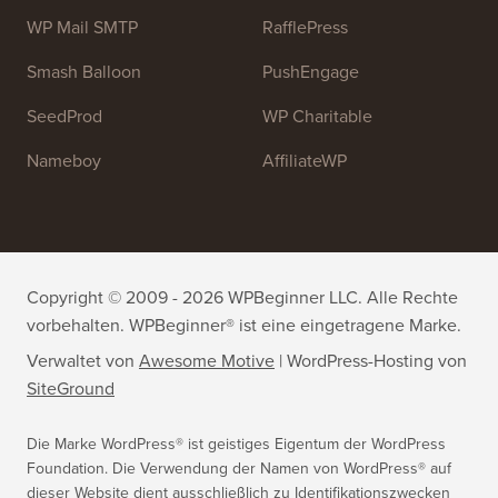
OptinMonster
Duplicator
WPForms
WP Simple Pay
All in One SEO
Easy Digital Downloads
MonsterInsights
SearchWP
WP Mail SMTP
RafflePress
Smash Balloon
PushEngage
SeedProd
WP Charitable
Nameboy
AffiliateWP