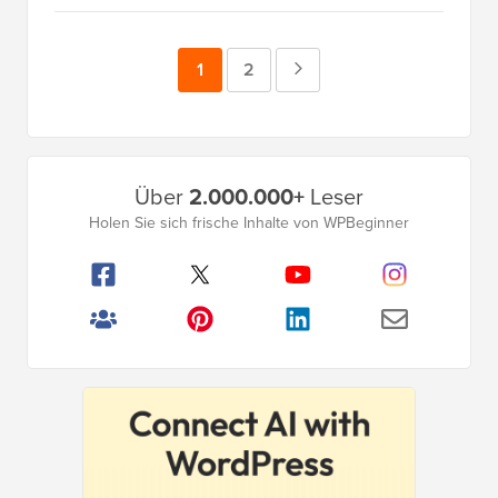
Seite
1
Seite
2
Nächste
Seite
Primäres
Über
2.000.000+
Leser
Seitenleistenmenü
Holen Sie sich frische Inhalte von WPBeginner