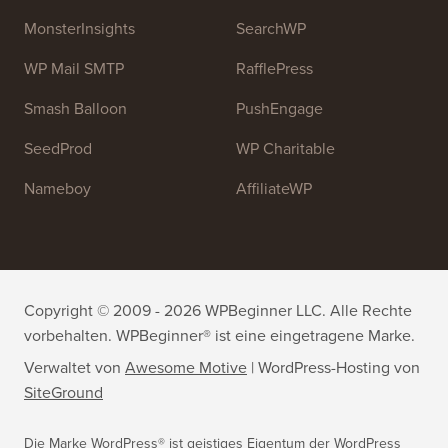
OptinMonster
Duplicator
WPForms
WP Simple Pay
All in One SEO
Easy Digital Downloads
MonsterInsights
SearchWP
WP Mail SMTP
RafflePress
Smash Balloon
PushEngage
SeedProd
WP Charitable
Nameboy
AffiliateWP