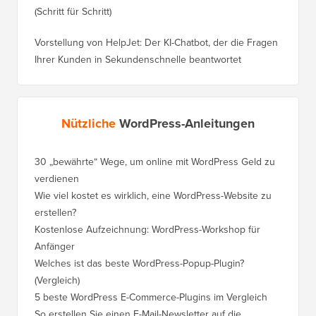
(Schritt für Schritt)
Vorstellung von HelpJet: Der KI-Chatbot, der die Fragen
Ihrer Kunden in Sekundenschnelle beantwortet
Nützliche
WordPress-Anleitungen
30 „bewährte“ Wege, um online mit WordPress Geld zu
So vers
verdienen
WordPre
Wie viel kostet es wirklich, eine WordPress-Website zu
So vers
erstellen?
Domain,
Kostenlose Aufzeichnung: WordPress-Workshop für
Wechsel
Anfänger
Ranking
Welches ist das beste WordPress-Popup-Plugin?
So wech