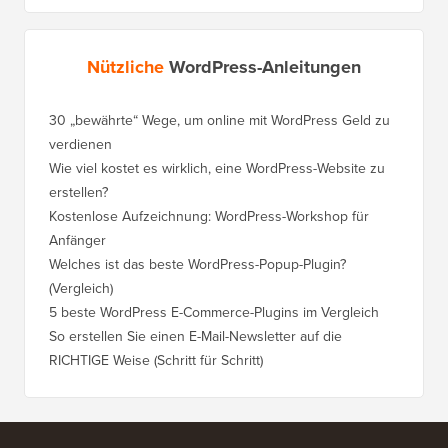
Nützliche
WordPress-Anleitungen
30 „bewährte“ Wege, um online mit WordPress Geld zu
So vers
verdienen
WordPre
Wie viel kostet es wirklich, eine WordPress-Website zu
So vers
erstellen?
Domain,
Kostenlose Aufzeichnung: WordPress-Workshop für
Wechsel
Anfänger
Ranking
Welches ist das beste WordPress-Popup-Plugin?
So wech
(Vergleich)
für Schri
5 beste WordPress E-Commerce-Plugins im Vergleich
So wech
So erstellen Sie einen E-Mail-Newsletter auf die
So vers