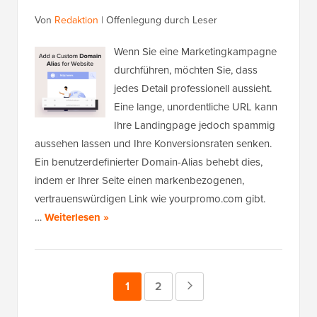
Von
Redaktion
|
Offenlegung durch Leser
Wenn Sie eine Marketingkampagne
durchführen, möchten Sie, dass
jedes Detail professionell aussieht.
Eine lange, unordentliche URL kann
Ihre Landingpage jedoch spammig
aussehen lassen und Ihre Konversionsraten senken.
Ein benutzerdefinierter Domain-Alias behebt dies,
indem er Ihrer Seite einen markenbezogenen,
vertrauenswürdigen Link wie yourpromo.com gibt.
…
Weiterlesen »
Seite
1
Seite
2
Nächste
Seite