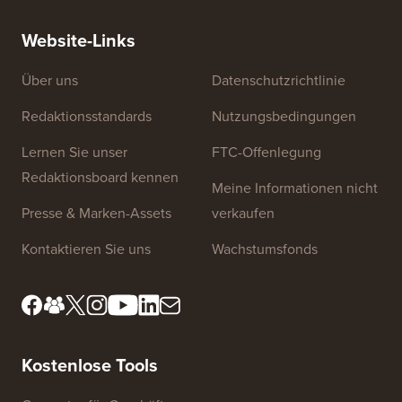
RICHTIGE Weise (Schritt für Schritt)
einen n
Website-Links
Über uns
Datenschutzrichtlinie
Redaktionsstandards
Nutzungsbedingungen
Lernen Sie unser
FTC-Offenlegung
Redaktionsboard kennen
Meine Informationen nicht
Presse & Marken-Assets
verkaufen
Kontaktieren Sie uns
Wachstumsfonds