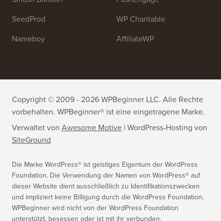
WPForms
WP Simple Pay
All in One SEO
Easy Digital Downloads
MonsterInsights
SearchWP
WP Mail SMTP
RafflePress
Smash Balloon
PushEngage
SeedProd
WP Charitable
Nameboy
AffiliateWP
Copyright © 2009 - 2026 WPBeginner LLC. Alle Rechte
vorbehalten. WPBeginner® ist eine eingetragene Marke.