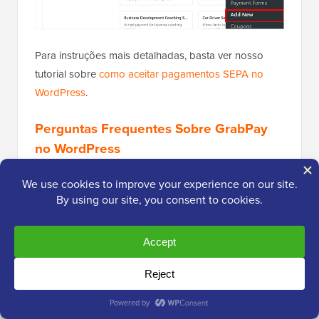
Para instruções mais detalhadas, basta ver nosso
tutorial sobre
como aceitar pagamentos SEPA no
WordPress
.
Perguntas Frequentes Sobre GrabPay
no WordPress
Aqui estão algumas perguntas comuns que ouvimos
de usuários sobre a configuração de pagamentos e
o uso do GrabPay.
Como configurar pagamentos no WordPress?
A maneira mais fácil de configurar pagamentos é
usando um plugin dedicado como o
WP Simple Pay