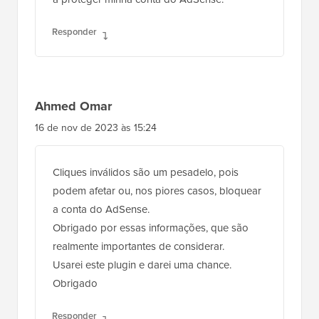
o impacto de cliques acidentais na minha
conta. Seu guia passo a passo me deu a
confiança para lidar com esse problema de
frente. Já implementei o script de
rastreamento de cliques e ajustei o
posicionamento dos meus anúncios para
minimizar erros. A dica de usar um plugin
como o AdSanity para gerenciar anúncios
também é super útil. Obrigado por
compartilhar sua experiência e por me ajudar
a proteger minha conta do AdSense.
Responder
Ahmed Omar
16 de nov de 2023 às 15:24