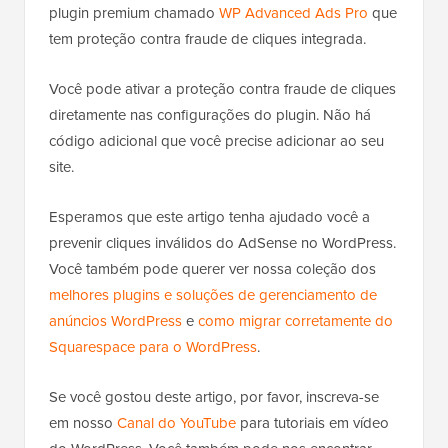
Para mais detalhes, consulte nosso guia sobre
como
adicionar facilmente código personalizado no
WordPress
.
Após adicionar o código do plugin aos seus
anúncios do Google AdSense, seus anúncios serão
exibidos com base nas configurações de bloco que
você atribuiu anteriormente.
Se você prefere uma solução "hands-off", existe um
plugin premium chamado
WP Advanced Ads Pro
que
tem proteção contra fraude de cliques integrada.
Você pode ativar a proteção contra fraude de cliques
diretamente nas configurações do plugin. Não há
código adicional que você precise adicionar ao seu
site.