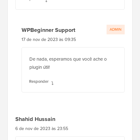
Cliques inválidos são um pesadelo, pois
podem afetar ou, nos piores casos, bloquear
a conta do AdSense.
Obrigado por essas informações, que são
realmente importantes de considerar.
Usarei este plugin e darei uma chance.
Obrigado
Responder
WPBeginner Support
ADMIN
17 de nov de 2023 às 09:35