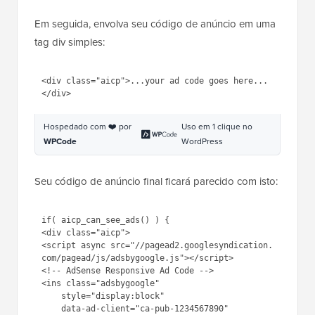
WPCode
WordPress
Em seguida, envolva seu código de anúncio em uma
tag div simples:
1
<
div
class
=
"aicp"
>...your ad 
code goes here...</
div
>
Hospedado com ❤️ por
Uso em 1 clique no
WPCode
WordPress
Seu código de anúncio final ficará parecido com isto:
1
if
( aicp_can_see_ads() ) { 
2
<div 
class
=
"aicp"
>
3
<script async 