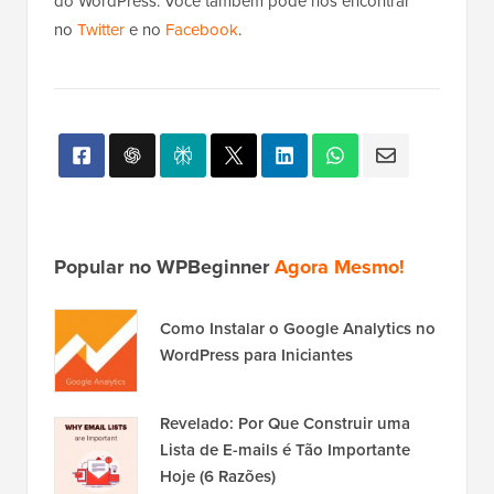
Esperamos que este artigo tenha ajudado você a
prevenir cliques inválidos do AdSense no WordPress.
Você também pode querer ver nossa coleção dos
melhores plugins e soluções de gerenciamento de
anúncios WordPress
e
como migrar corretamente do
Squarespace para o WordPress
.
Se você gostou deste artigo, por favor, inscreva-se
em nosso
Canal do YouTube
para tutoriais em vídeo
do WordPress. Você também pode nos encontrar
no
Twitter
e no
Facebook
.