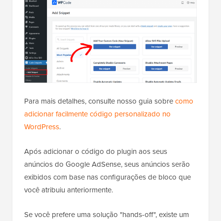
Hospedado com ❤️ por
Uso em 1 clique no
WPCode
WordPress
Uma maneira simples de adicionar código ao seu site
é usando o
WPCode
.
É o melhor plugin de trechos de código para
WordPress e permite inserir código personalizado
sem quebrar seu site.