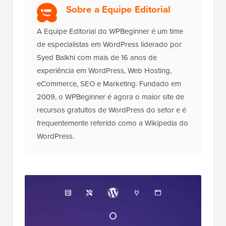
Divulgação:
Nosso conteúdo é apoiado pelo leitor. Isso
significa que se você clicar em alguns de nossos links,
poderemos ganhar uma comissão. Veja
como o
WPBeginner é financiado
, por que isso importa e como
você pode nos apoiar. Aqui está nosso
processo
editorial
.
Sobre a Equipe Editorial
A Equipe Editorial do WPBeginner é um time
de especialistas em WordPress liderado por
Syed Balkhi com mais de 16 anos de
experiência em WordPress, Web Hosting,
eCommerce, SEO e Marketing. Fundado em