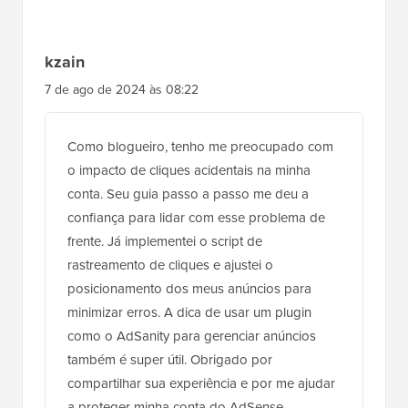
Assim que eu começar a veicular anúncios no
site, com certeza os protegerei contra cliques
acidentais para evitar ser banido pelo Google
antes de receber meu primeiro pagamento.
Obrigado pelo artigo interessante e por
abordar este tópico. Eu não teria pensado em
abordar proativamente tais questões.
Responder
kzain
7 de ago de 2024 às 08:22
Como blogueiro, tenho me preocupado com