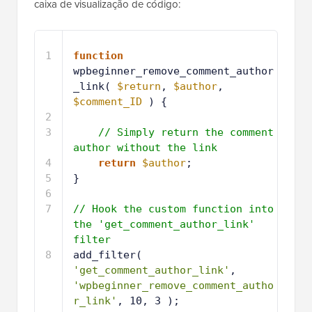
caixa de visualização de código:
1
function
wpbeginner_remove_comment_author
_link( 
$return
, 
$author
, 
$comment_ID
) {
2
3
// Simply return the comment 
author without the link
4
return
$author
;
5
}
6
7
// Hook the custom function into 
the 'get_comment_author_link' 
filter
8
add_filter( 
'get_comment_author_link'
, 
'wpbeginner_remove_comment_autho
r_link'
, 10, 3 );