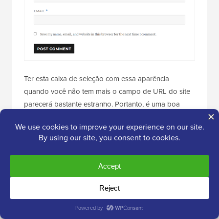
Ter esta caixa de seleção com essa aparência
quando você não tem mais o campo de URL do site
parecerá bastante estranho. Portanto, é uma boa
ideia substituir este texto.
Para fazer isso, basta criar um novo snippet como na
etapa anterior e definir o Tipo de Código como
‘Snippet PHP.’ Você pode nomear este código
‘Substituir Texto da Caixa de Seleção de Opt-in de
Cookies de Comentários.’
Depois disso, copie e cole o snippet de código