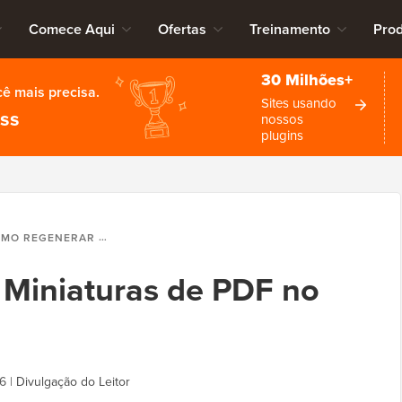
Comece Aqui
Ofertas
Treinamento
Pro
30 Milhões+
cê mais precisa.
Sites usando
ess
nossos
plugins
EGENERAR MINIATURAS DE PDF NO WORDPRESS
Miniaturas de PDF no
6
|
Divulgação do Leitor