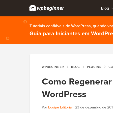
Blog
Tutoriais confiáveis de WordPress, quando vo
Guia para Iniciantes em WordPr
WPBEGINNER
BLOG
PLUGINS
COMO R
Como Regenerar 
WordPress
Por
Equipe Editorial
|
23 de dezembro de 201