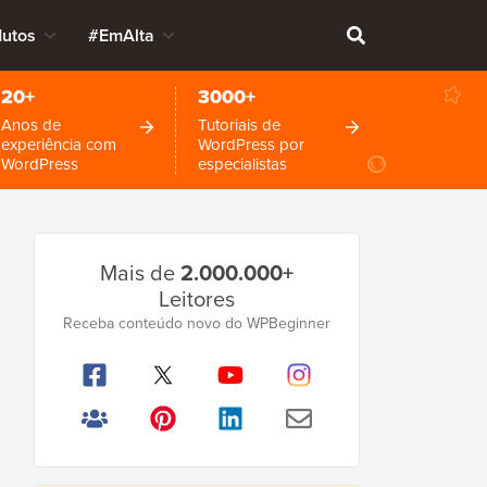
dutos
#EmAlta
20+
3000+
Anos de
Tutoriais de
experiência com
WordPress por
WordPress
especialistas
Barra
Mais de
2.000.000+
Lateral
Leitores
Principal
Receba conteúdo novo do WPBeginner