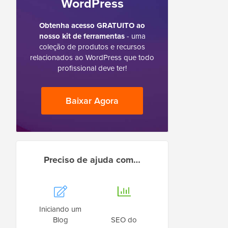
WordPress
Obtenha acesso GRATUITO ao
nosso kit de ferramentas
- uma
coleção de produtos e recursos
relacionados ao WordPress que todo
profissional deve ter!
Baixar Agora
Preciso de ajuda com…
Iniciando um
Blog
SEO do