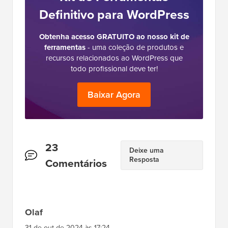
Definitivo para WordPress
Obtenha acesso GRATUITO ao nosso kit de
ferramentas
- uma coleção de produtos e
recursos relacionados ao WordPress que
todo profissional deve ter!
Baixar Agora
Interações
23
Deixe uma
Resposta
do
Comentários
Leitor
Olaf
31 de out de 2024 às 17:24