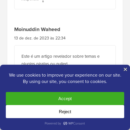
Moinuddin Waheed
13 de dez. de 2023 às 22:34
Este é um artigo revelador sobre temas e
plugins piratas ou nulled.
Eu já vi muitos sites grandes vendendo temas
e plugins premium em seus sites por um valor
muito menor do que o real.
Eu costumava pensar que tudo bem vender
sob a licença GPL.
Eu mesmo usei alguns deles, mas nunca
soube que era, na verdade, uma porta de
entrada para ameaças de segurança.