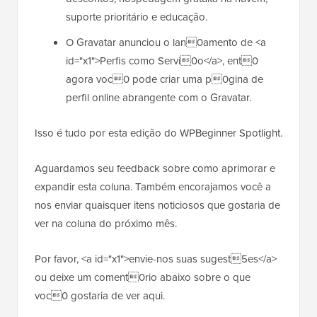
suporte prioritário e educação.
O Gravatar anunciou o lan0amento de <a
id="x1">Perfis como Servi0o</a>, ent0
agora voc0 pode criar uma p0gina de
perfil online abrangente com o Gravatar.
Isso é tudo por esta edição do WPBeginner Spotlight.
Aguardamos seu feedback sobre como aprimorar e
expandir esta coluna. Também encorajamos você a
nos enviar quaisquer itens noticiosos que gostaria de
ver na coluna do próximo mês.
Por favor, <a id="x1">envie-nos suas sugest5es</a>
ou deixe um coment0rio abaixo sobre o que
voc0 gostaria de ver aqui.