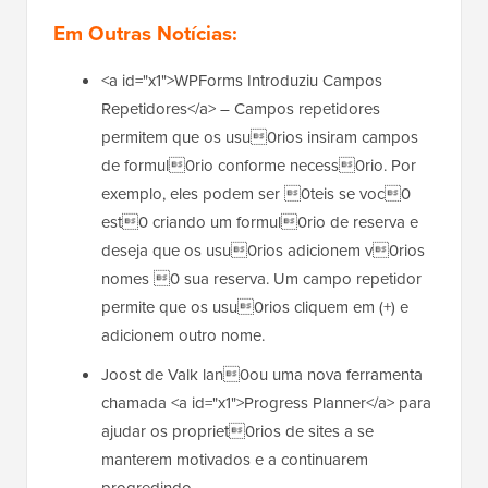
Em Outras Notícias:
<a id="x1">WPForms Introduziu Campos
Repetidores</a> – Campos repetidores
permitem que os usu0rios insiram campos
de formul0rio conforme necess0rio. Por
exemplo, eles podem ser 0teis se voc0
est0 criando um formul0rio de reserva e
deseja que os usu0rios adicionem v0rios
nomes 0 sua reserva. Um campo repetidor
permite que os usu0rios cliquem em (+) e
adicionem outro nome.
Joost de Valk lan0ou uma nova ferramenta
chamada <a id="x1">Progress Planner</a> para
ajudar os propriet0rios de sites a se
manterem motivados e a continuarem
progredindo.