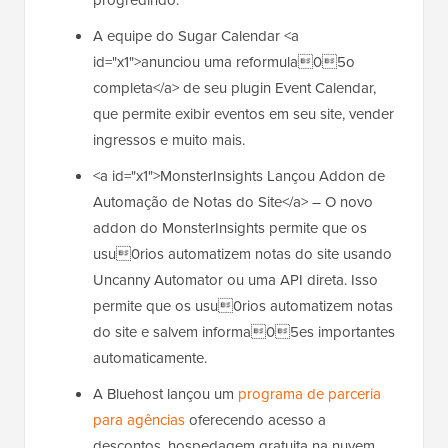
A equipe do Sugar Calendar <a
id="x1">anunciou uma reformula05o
completa</a> de seu plugin Event Calendar,
que permite exibir eventos em seu site, vender
ingressos e muito mais.
<a id="x1">MonsterInsights Lançou Addon de
Automação de Notas do Site</a> – O novo
addon do MonsterInsights permite que os
usu0rios automatizem notas do site usando
Uncanny Automator ou uma API direta. Isso
permite que os usu0rios automatizem notas
do site e salvem informa05es importantes
automaticamente.
A Bluehost lançou um
programa de parceria
para agências
oferecendo acesso a
descontos, hospedagem gratuita na nuvem,