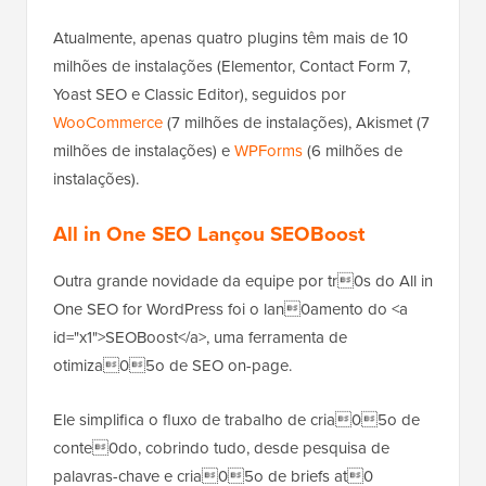
Atualmente, apenas quatro plugins têm mais de 10
milhões de instalações (Elementor, Contact Form 7,
Yoast SEO e Classic Editor), seguidos por
WooCommerce
(7 milhões de instalações), Akismet (7
milhões de instalações) e
WPForms
(6 milhões de
instalações).
All in One SEO Lançou SEOBoost
Outra grande novidade da equipe por tr0s do All in
One SEO for WordPress foi o lan0amento do <a
id="x1">SEOBoost</a>, uma ferramenta de
otimiza05o de SEO on-page.
Ele simplifica o fluxo de trabalho de cria05o de
conte0do, cobrindo tudo, desde pesquisa de
palavras-chave e cria05o de briefs at0