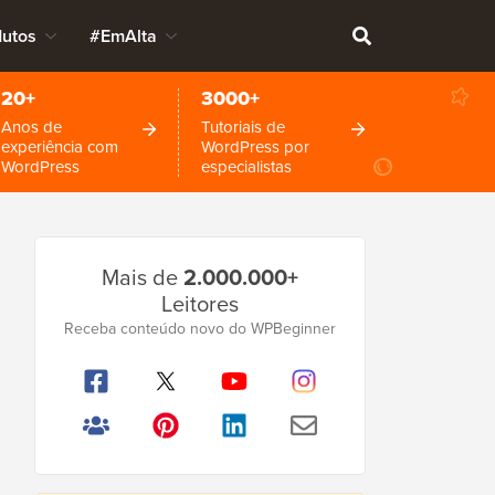
dutos
#EmAlta
20+
3000+
Anos de
Tutoriais de
experiência com
WordPress por
WordPress
especialistas
Barra
Mais de
2.000.000+
Lateral
Leitores
Principal
Receba conteúdo novo do WPBeginner