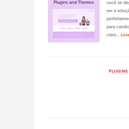
você se de
ser a solu
perfeitame
para candi
claro…
Lei
PLUGINS