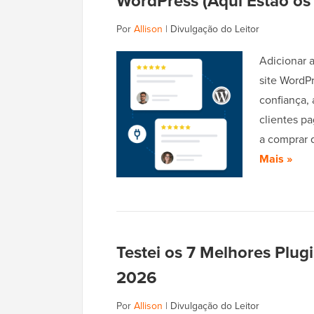
WordPress (Aqui Estão os
Por
Allison
|
Divulgação do Leitor
Adicionar a
site WordP
confiança,
clientes p
a comprar 
Mais »
Testei os 7 Melhores Plug
2026
Por
Allison
|
Divulgação do Leitor