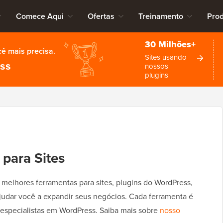
Comece Aqui
Ofertas
Treinamento
Pro
30 Milhões+
cê mais precisa.
Sites usando
ess
nossos
plugins
para Sites
elhores ferramentas para sites, plugins do WordPress,
judar você a expandir seus negócios. Cada ferramenta é
especialistas em WordPress. Saiba mais sobre
nosso