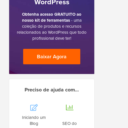
WordPress
Obtenha acesso GRATUITO ao
nosso kit de ferramentas
- uma
coleção de produtos e recursos
relacionados ao WordPress que todo
profissional deve ter!
Baixar Agora
Preciso de ajuda com…
Iniciando um
Blog
SEO do