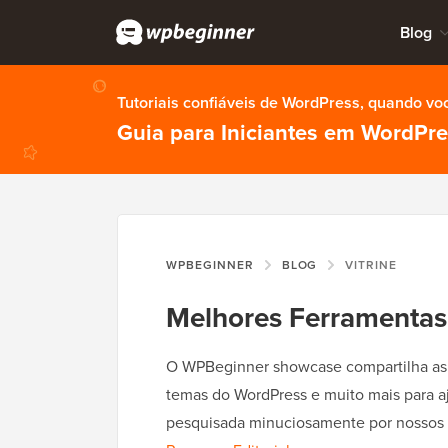
Blog
Tutoriais confiáveis de WordPress, quando vo
Guia para Iniciantes em WordPr
WPBEGINNER
BLOG
VITRINE
Melhores Ferramentas 
O WPBeginner showcase compartilha as m
temas do WordPress e muito mais para a
pesquisada minuciosamente por nossos 