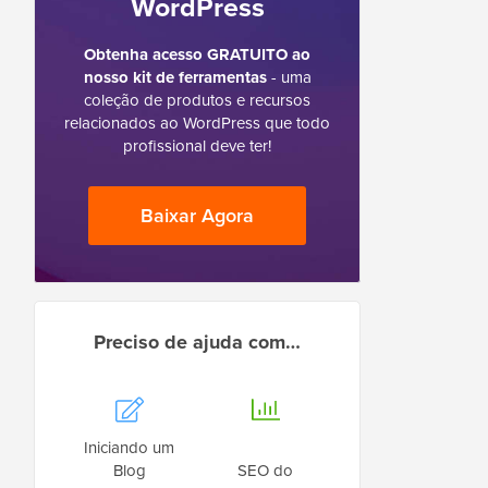
WordPress
Obtenha acesso GRATUITO ao
nosso kit de ferramentas
- uma
coleção de produtos e recursos
relacionados ao WordPress que todo
profissional deve ter!
Baixar Agora
Preciso de ajuda com…
Iniciando um
Blog
SEO do