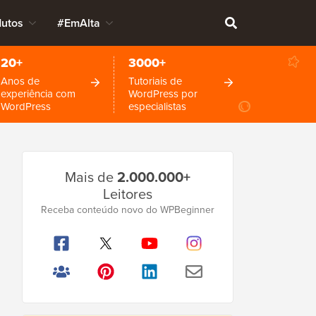
dutos
#EmAlta
20+
3000+
Anos de
Tutoriais de
experiência com
WordPress por
WordPress
especialistas
Barra
Mais de
2.000.000+
Lateral
Leitores
Principal
Receba conteúdo novo do WPBeginner