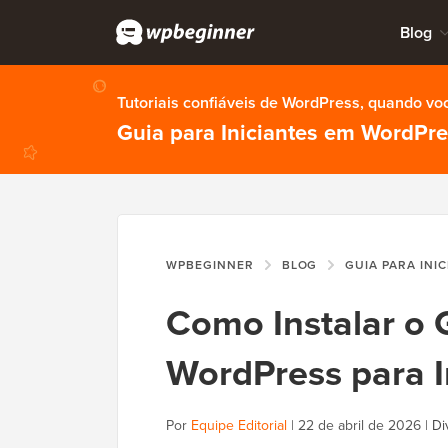
Blog
Tutoriais confiáveis de WordPress, quando vo
Guia para Iniciantes em WordPr
WPBEGINNER
BLOG
GUIA PARA INI
Como Instalar o 
WordPress para I
Por
Equipe Editorial
|
22 de abril de 2026
|
Di