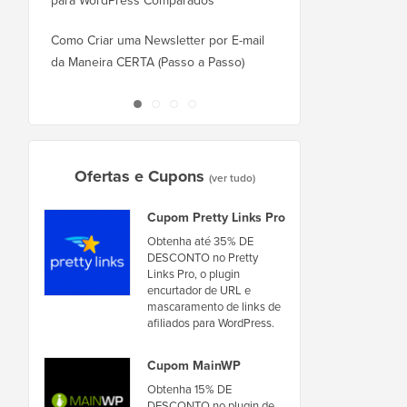
para WordPress Comparados
Como Mudar do Square
WordPress Corretamen
Como Criar uma Newsletter por E-mail
da Maneira CERTA (Passo a Passo)
Como Mover o WordPr
Novo Host ou Servidor
Ofertas e Cupons
(ver tudo)
Cupom Pretty Links Pro
Obtenha até 35% DE
DESCONTO no Pretty
Links Pro, o plugin
encurtador de URL e
mascaramento de links de
afiliados para WordPress.
Cupom MainWP
Obtenha 15% DE
DESCONTO no plugin de