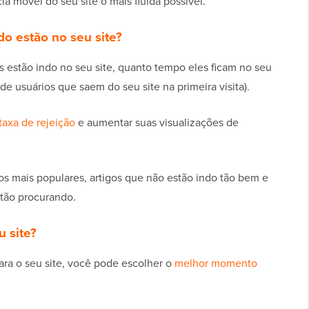
ia móvel do seu site o mais fluida possível.
o estão no seu site?
s estão indo no seu site, quanto tempo eles ficam no seu
de usuários que saem do seu site na primeira visita).
taxa de rejeição
e aumentar suas visualizações de
s mais populares, artigos que não estão indo tão bem e
stão procurando.
u site?
ara o seu site, você pode escolher o
melhor momento