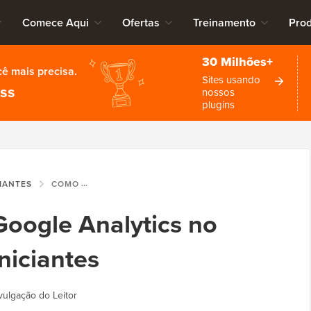
Comece Aqui
Ofertas
Treinamento
Pro
30 Milhões+
cê mais precisa.
Sites usando
ess
nossos
plugins
CIANTES
COMO INSTALAR O GOOGLE ANALYTICS NO WORDPRESS PARA INICIANTES
Google Analytics no
niciantes
vulgação do Leitor