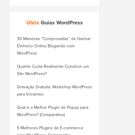
Úteis
Guias WordPress
30 Maneiras “Comprovadas” de Ganhar
Como Mover seu Blog
Dinheiro Online Blogando com
WordPress.com para o
WordPress
Corretamente
Quanto Custa Realmente Construir um
Como Mover o WordPr
Site WordPress?
Novo Domínio Corret
Perder SEO
Gravação Gratuita: Workshop WordPress
para Iniciantes
Como Mudar do Blogge
WordPress Sem Perder
Qual é o Melhor Plugin de Popup para
WordPress? (Comparativo)
Como Mudar do Wix pa
Corretamente (Passo a
5 Melhores Plugins de E-commerce