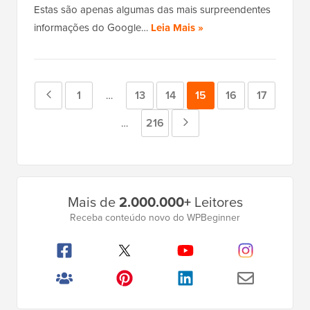
Estas são apenas algumas das mais surpreendentes
informações do Google…
Leia Mais »
Página
Página
1
Página
13
Página
14
Página
15
Página
16
Página
17
Páginas
…
intermediárias
anterior
Página
216
Próxima
Páginas
…
omitidas
intermediárias
página
omitidas
Barra
Mais de
2.000.000+
Leitores
Lateral
Receba conteúdo novo do WPBeginner
Principal