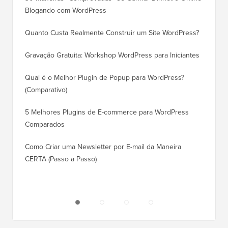
Blogando com WordPress
WordPre
Quanto Custa Realmente Construir um Site WordPress?
Como M
Corret
Gravação Gratuita: Workshop WordPress para Iniciantes
Como Mu
Qual é o Melhor Plugin de Popup para WordPress?
Rankin
(Comparativo)
Como Mu
5 Melhores Plugins de E-commerce para WordPress
(Passo 
Comparados
Como M
Como Criar uma Newsletter por E-mail da Maneira
Corret
CERTA (Passo a Passo)
Como M
Servido