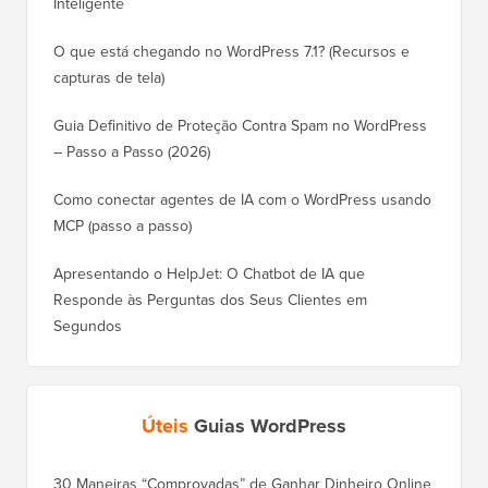
Inteligente
O que está chegando no WordPress 7.1? (Recursos e
capturas de tela)
Guia Definitivo de Proteção Contra Spam no WordPress
– Passo a Passo (2026)
Como conectar agentes de IA com o WordPress usando
MCP (passo a passo)
Apresentando o HelpJet: O Chatbot de IA que
Responde às Perguntas dos Seus Clientes em
Segundos
Úteis
Guias WordPress
30 Maneiras “Comprovadas” de Ganhar Dinheiro Online
Como Mo