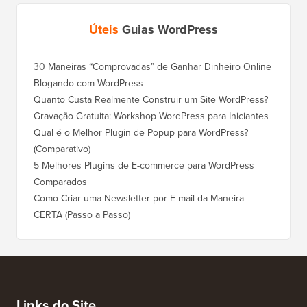
Úteis
Guias WordPress
30 Maneiras “Comprovadas” de Ganhar Dinheiro Online
Como Mo
Blogando com WordPress
WordPre
Quanto Custa Realmente Construir um Site WordPress?
Como M
Corret
Gravação Gratuita: Workshop WordPress para Iniciantes
Como Mu
Qual é o Melhor Plugin de Popup para WordPress?
Rankin
(Comparativo)
Como Mu
5 Melhores Plugins de E-commerce para WordPress
(Passo 
Comparados
Como M
Como Criar uma Newsletter por E-mail da Maneira
Corret
CERTA (Passo a Passo)
Como M