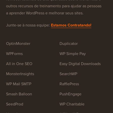
Sobre o WPBeginner®
WPBeginner é um site gratuito de recursos WordPress
para iniciantes. O WPBeginner foi fundado em julho de
2009 por
Syed Balkhi
. O principal objetivo deste site é
fornecer tutoriais de alta qualidade sobre WordPress e
outros recursos de treinamento para ajudar as pessoas
a aprender WordPress e melhorar seus sites.
Junte-se à nossa equipe:
Estamos Contratando!
OptinMonster
Duplicator
WPForms
WP Simple Pay