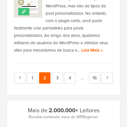
WordPress, mas não de tipos de
post personalizados. No entanto,
com o plugin certo, você pode
facilmente criar permalinks para posts
personalizados. Ao longo dos anos, ajudamos
milhares de usuários do WordPress a otimizar seus
sites para mecanismos de busca e…
Leia Mais »
Página
Página
1
Página
2
Página
3
Página
4
Página
16
Próxima
Páginas
…
intermediárias
anterior
página
omitidas
Barra
Mais de
2.000.000+
Leitores
Lateral
Receba conteúdo novo do WPBeginner
Principal