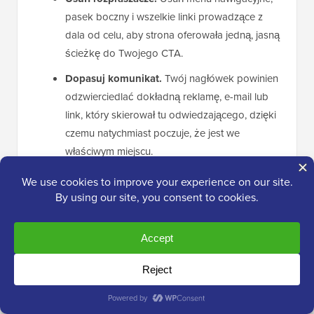
pasek boczny i wszelkie linki prowadzące z
dala od celu, aby strona oferowała jedną, jasną
ścieżkę do Twojego CTA.
Dopasuj komunikat.
Twój nagłówek powinien
odzwierciedlać dokładną reklamę, e-mail lub
link, który skierował tu odwiedzającego, dzięki
czemu natychmiast poczuje, że jest we
właściwym miejscu.
Umieść
dowód społeczny
obok CTA.
Referencja, ocena gwiazdkowa, liczba klientów
lub odznaka zaufania tuż obok przycisku
uspokaja ludzi w momencie podejmowania
decyzji.
Powtórz swoje wezwanie do działania.
Na
dłuższej stronie powtarzaj to samo CTA co
dwa ekrany, aby odwiedzający mogli działać w