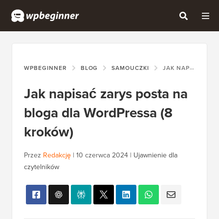
WPBEGINNER
BLOG
SAMOUCZKI
JAK NAPISAĆ ZARYS POSTA NA BLOGA DLA WORDPRESSA (8 KROKÓW)
Jak napisać zarys posta na
bloga dla WordPressa (8
kroków)
Przez
Redakcję
|
10 czerwca 2024
|
Ujawnienie dla
czytelników