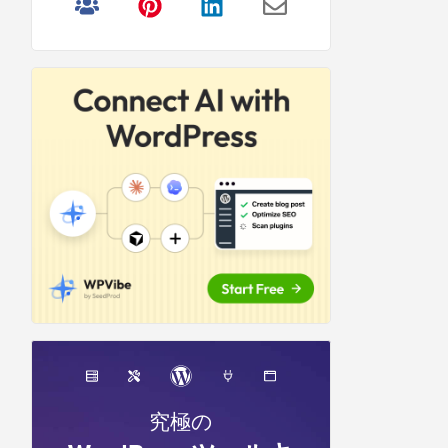
リ
サ
イ
ド
バ
ー
究極の