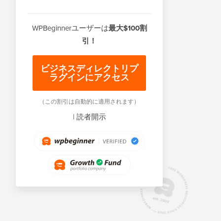
WPBeginnerユーザーは
最大$100割
引！
ビジネスディレクトリプ
ラグインにアクセス
（この割引は自動的に適用されます）
|
読者開示