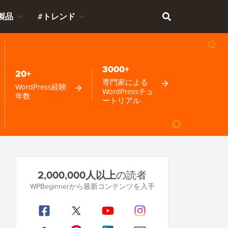
製品
#トレンド
3000+
20+
専門家による
WordPress経験
WordPressチュ
年数
ートリアル
プ
2,000,000人以上
の読者
ラ
WPBeginnerから最新コンテンツを入手
イ
マ