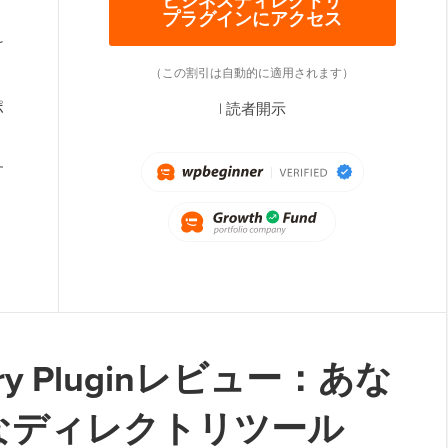
ビジネスディレクトリ
プラグインにアクセス
け
（この割引は自動的に適用されます）
ポ
|
読者開示
す
ctory Pluginレビュー：あな
なディレクトリツール