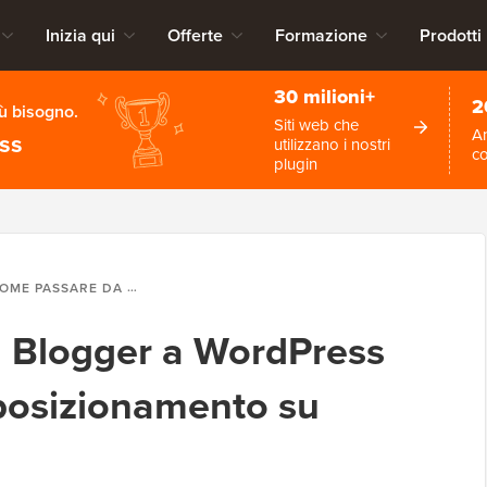
Inizia qui
Offerte
Formazione
Prodotti
30 milioni+
2
iù bisogno.
Siti web che
An
ess
utilizzano i nostri
c
plugin
ASSARE DA BLOGGER A WORDPRESS SENZA PERDERE IL POSIZIONAMENTO SU GOOGLE
 Blogger a WordPress
 posizionamento su