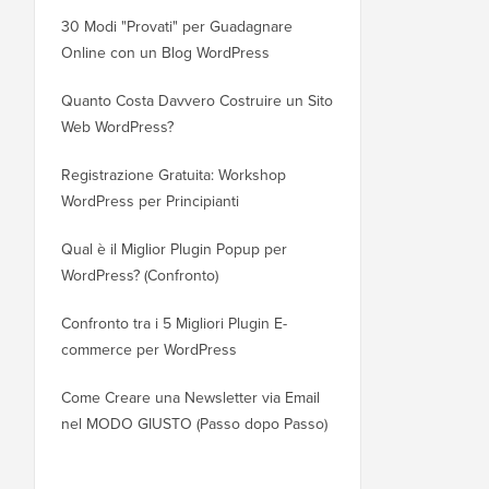
30 Modi "Provati" per Guadagnare
Come Spostare Corrett
Online con un Blog WordPress
Blog da WordPress.co
WordPress.org
Quanto Costa Davvero Costruire un Sito
Web WordPress?
Come Spostare Corret
WordPress su un Nuov
Registrazione Gratuita: Workshop
Perdere la SEO
WordPress per Principianti
Come Passare da Blog
Qual è il Miglior Plugin Popup per
senza Perdere il Posi
WordPress? (Confronto)
Come Passare Corrett
Confronto tra i 5 Migliori Plugin E-
WordPress (Passo dop
commerce per WordPress
Come Passare Corrett
Come Creare una Newsletter via Email
Squarespace a WordPr
nel MODO GIUSTO (Passo dopo Passo)
Come Spostare WordP
Hosting o Server Senza