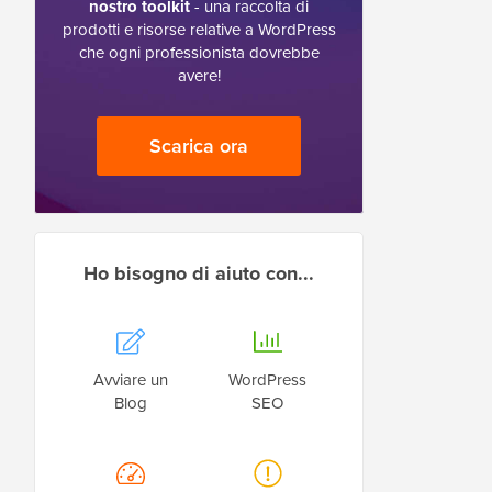
nostro toolkit
- una raccolta di
prodotti e risorse relative a WordPress
che ogni professionista dovrebbe
avere!
Scarica ora
Ho bisogno di aiuto con...
Avviare un
WordPress
Blog
SEO