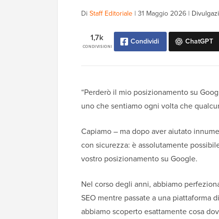
Di
Staff Editoriale
|
31 Maggio 2026
|
Divulgazi
1,7k
Condividi
ChatGPT
CONDIVISIONI
“Perderò il mio posizionamento su Goog
uno che sentiamo ogni volta che qualcu
Capiamo – ma dopo aver aiutato innumere
con sicurezza: è assolutamente possibile
vostro posizionamento su Google.
Nel corso degli anni, abbiamo perfeziona
SEO mentre passate a una piattaforma di 
abbiamo scoperto esattamente cosa dovete