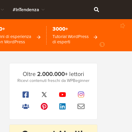
#InTendenza
0+
3000+
ni di esperienza
Tutorial WordPress
on WordPress
di esperti
Barra
Oltre
2.000.000+
lettori
laterale
Ricevi contenuti freschi da WPBeginner
principale