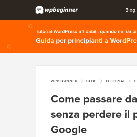
Blog
Tutorial WordPress affidabili, quando ne hai p
Guida per principianti a WordPr
WPBEGINNER
BLOG
TUTORIAL
COME P
Come passare da
senza perdere il
Google