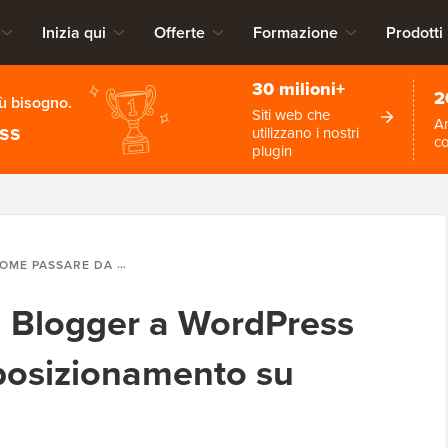
Inizia qui
Offerte
Formazione
Prodotti
30 milioni+
2
iù bisogno.
Siti web che
An
ess
utilizzano i nostri
c
plugin
ASSARE DA BLOGGER A WORDPRESS SENZA PERDERE IL POSIZIONAMENTO SU GOOGLE
 Blogger a WordPress
 posizionamento su