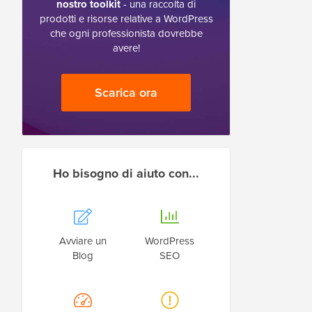
nostro toolkit
- una raccolta di
prodotti e risorse relative a WordPress
che ogni professionista dovrebbe
avere!
Scarica ora
Ho bisogno di aiuto con...
Avviare un
WordPress
Blog
SEO