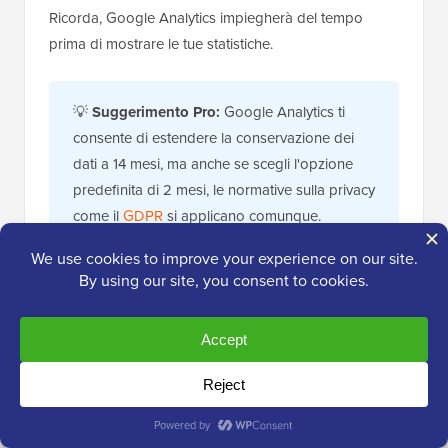
Ricorda, Google Analytics impiegherà del tempo
prima di mostrare le tue statistiche.
💡
Suggerimento Pro:
Google Analytics ti
consente di estendere la conservazione dei
dati a 14 mesi, ma anche se scegli l'opzione
predefinita di 2 mesi, le normative sulla privacy
come il
GDPR
si applicano comunque.
Per questo motivo, è comunque necessario
ottenere il consenso dell'utente prima del
monitoraggio, ed è una buona idea
menzionare per quanto tempo si conservano i
dati nella propria
normativa sulla privacy
.
Non sai come iniziare? Dai un'occhiata alla
nostra guida su
come aggiungere un popup