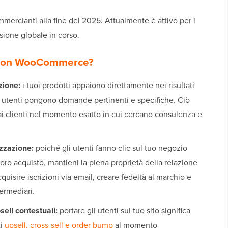
ercianti alla fine del 2025. Attualmente è attivo per i
sione globale in corso.
 con WooCommerce?
zione:
i tuoi prodotti appaiono direttamente nei risultati
 utenti pongono domande pertinenti e specifiche. Ciò
 ai clienti nel momento esatto in cui cercano consulenza e
izzazione:
poiché gli utenti fanno clic sul tuo negozio
o acquisto, mantieni la piena proprietà della relazione
cquisire iscrizioni via email, creare fedeltà al marchio e
termediari.
ell contestuali:
portare gli utenti sul tuo sito significa
ti
upsell, cross-sell e order bump
al momento