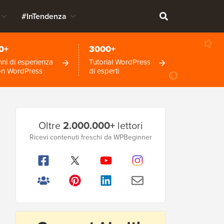
#InTendenza
0+
3000+
ni di esperienza
Tutorial WordPress
on WordPress
di esperti
Barra
Oltre
2.000.000+
lettori
laterale
Ricevi contenuti freschi da WPBeginner
principale