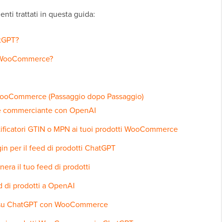
ti trattati in questa guida:
atGPT?
n WooCommerce?
ooCommerce (Passaggio dopo Passaggio)
me commerciante con OpenAI
tificatori GTIN o MPN ai tuoi prodotti WooCommerce
gin per il feed di prodotti ChatGPT
era il tuo feed di prodotti
ed di prodotti a OpenAI
a su ChatGPT con WooCommerce