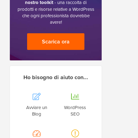
nostro toolkit
- una raccolta di
prodotti e risorse relative a WordPress
che ogni professionista dovrebbe
avere!
Scarica ora
Ho bisogno di aiuto con...
Avviare un
WordPress
Blog
SEO