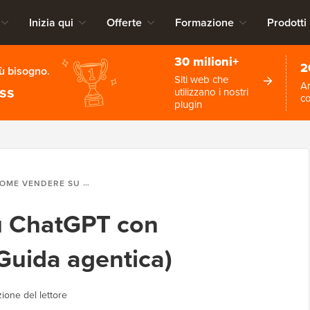
Inizia qui
Offerte
Formazione
Prodotti
30 milioni+
2
iù bisogno.
Siti web che
An
ess
utilizzano i nostri
c
plugin
 VENDERE SU CHATGPT CON WOOCOMMERCE (GUIDA AGENTICA)
u ChatGPT con
uida agentica)
ione del lettore