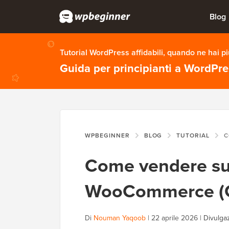
Blog
Tutorial WordPress affidabili, quando ne hai p
Guida per principianti a WordPr
WPBEGINNER
BLOG
TUTORIAL
COME
Come vendere s
WooCommerce (G
Di
Nouman Yaqoob
|
22 aprile 2026
|
Divulgaz