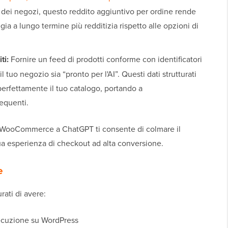
e dei negozi, questo reddito aggiuntivo per ordine rende
gia a lungo termine più redditizia rispetto alle opzioni di
ti:
Fornire un feed di prodotti conforme con identificatori
uo negozio sia “pronto per l'AI”. Questi dati strutturati
rfettamente il tuo catalogo, portando a
equenti.
o WooCommerce a ChatGPT ti consente di colmare il
a tua esperienza di checkout ad alta conversione.
e
rati di avere:
ecuzione su WordPress