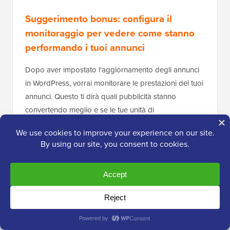
Suggerimento bonus: configura il
monitoraggio per vedere come stanno
performando i tuoi annunci
Dopo aver impostato l'aggiornamento degli annunci
in WordPress, vorrai monitorare le prestazioni dei tuoi
annunci. Questo ti dirà quali pubblicità stanno
convertendo meglio e se le tue unità di
aggiornamento degli annunci stanno ottenendo più
impressioni.
Il modo migliore per farlo è utilizzare
Google
Analytics
. Detto questo, la configurazione manuale
può sembrare intimidatoria per i principianti.
Ecco perché consigliamo di utilizzare
MonsterInsights
per collegare il tuo sito con Google Analytics.