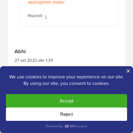
wpbeginner-make/
Rispondi
Abhi
27 set 2020 alle 1:39
nel mio codice ads il formato dell'annuncio è
automatico, quando ho creato la mia unità
pubblicitaria è sicuro??
Rispondi