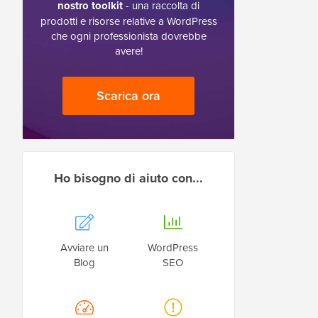
nostro toolkit
- una raccolta di
prodotti e risorse relative a WordPress
che ogni professionista dovrebbe
avere!
Scarica ora
Ho bisogno di aiuto con...
Avviare un
WordPress
Blog
SEO