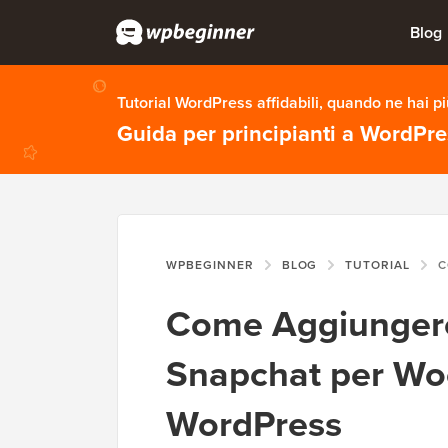
Blog
Tutorial WordPress affidabili, quando ne hai p
Guida per principianti a WordPr
WPBEGINNER
BLOG
TUTORIAL
COME 
Come Aggiungere 
Snapchat per W
WordPress