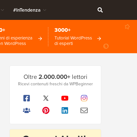
#InTendenza
0+
3000+
ni di esperienza
Tutorial WordPress
on WordPress
di esperti
Barra
Oltre
2.000.000+
lettori
laterale
Ricevi contenuti freschi da WPBeginner
principale