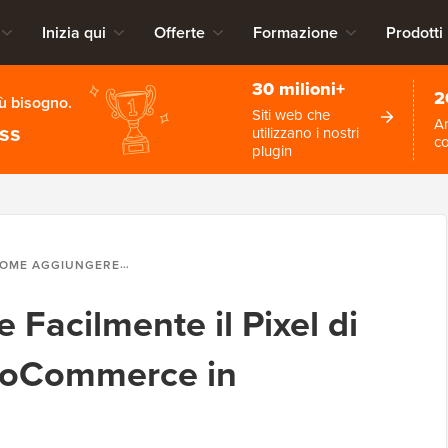
Inizia qui
Offerte
Formazione
Prodotti
30 milioni+
2
iù bisogno.
Siti web che
An
ess
utilizzano i nostri
c
plugin
AGGIUNGERE FACILMENTE IL PIXEL DI SNAPCHAT PER WOOCOMMERCE IN WORDPRESS
Facilmente il Pixel di
ooCommerce in