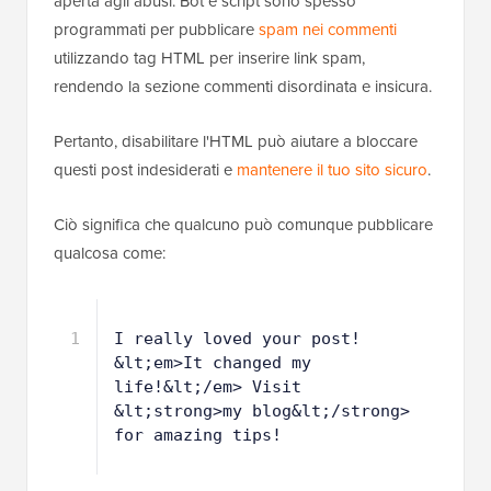
aperta agli abusi. Bot e script sono spesso
programmati per pubblicare
spam nei commenti
utilizzando tag HTML per inserire link spam,
rendendo la sezione commenti disordinata e insicura.
Pertanto, disabilitare l'HTML può aiutare a bloccare
questi post indesiderati e
mantenere il tuo sito sicuro
.
Ciò significa che qualcuno può comunque pubblicare
qualcosa come:
1
I really loved your post! 
&lt;em>It changed my 
life!&lt;/em> Visit 
&lt;strong>my blog&lt;/strong> 
for amazing tips!