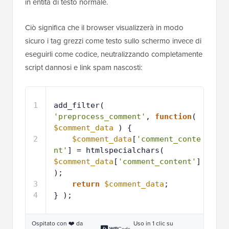
in entità di testo normale.
Ciò significa che il browser visualizzerà in modo
sicuro i tag grezzi come testo sullo schermo invece di
eseguirli come codice, neutralizzando completamente
script dannosi e link spam nascosti:
1
add_filter( 
'preprocess_comment'
, 
function
( 
$comment_data
) {
2
$comment_data
[
'comment_conte
nt'
] = htmlspecialchars( 
$comment_data
[
'comment_content'
] 
);
3
return
$comment_data
;
4
} );
Ospitato con ❤️ da
Uso in 1 clic su