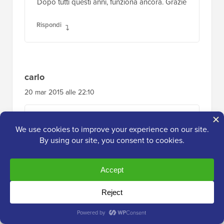
Dopo tutti questi anni, funziona ancora. Grazie
Rispondi
carlo
20 mar 2015 alle 22:10
Amico, hai dimenticato la parentesi graffa di
chiusura }
Rispondi
Supporto WPBeginner
AMMINISTRATORE